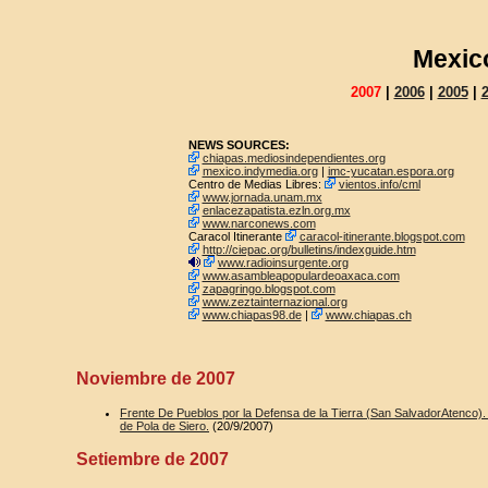
Mexic
2007
|
2006
|
2005
|
NEWS SOURCES:
chiapas.mediosindependientes.org
mexico.indymedia.org
|
imc-yucatan.espora.org
Centro de Medias Libres:
vientos.info/cml
www.jornada.unam.mx
enlacezapatista.ezln.org.mx
www.narconews.com
Caracol Itinerante
caracol-itinerante.blogspot.com
http://ciepac.org/bulletins/indexguide.htm
www.radioinsurgente.org
www.asambleapopulardeoaxaca.com
zapagringo.blogspot.com
www.zeztainternazional.org
www.chiapas98.de
|
www.chiapas.ch
Noviembre de 2007
Frente De Pueblos por la Defensa de la Tierra (San SalvadorAtenco
de Pola de Siero.
(20/9/2007)
Setiembre de 2007