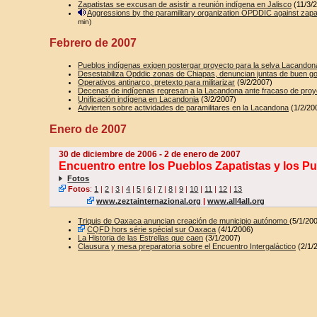
Zapatistas se excusan de asistir a reunión indígena en Jalisco
(11/3/
Aggressions by the paramilitary organization OPDDIC against zapa
min)
Febrero de 2007
Pueblos indígenas exigen postergar proyecto para la selva Lacandon
Desestabiliza Opddic zonas de Chiapas, denuncian juntas de buen g
Operativos antinarco, pretexto para militarizar
(9/2/2007)
Decenas de indígenas regresan a la Lacandona ante fracaso de proy
Unificación indígena en Lacandonia
(3/2/2007)
Advierten sobre actividades de paramilitares en la Lacandona
(1/2/20
Enero de 2007
30 de diciembre de 2006 - 2 de enero de 2007
Encuentro entre los Pueblos Zapatistas y los P
Fotos
Fotos
:
1
|
2
|
3
|
4
|
5
|
6
|
7
|
8
|
9
|
10
|
11
|
12
|
13
www.zeztainternazional.org
|
www.all4all.org
Triquis de Oaxaca anuncian creación de municipio autónomo
(5/1/20
CQFD hors série spécial sur Oaxaca
(4/1/2006)
La Historia de las Estrellas que caen
(3/1/2007)
Clausura y mesa preparatoria sobre el Encuentro Intergaláctico
(2/1/