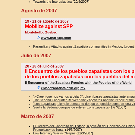
Towards the Intergalactica
(20/9/2007)
Agosto de 2007
19 - 21 de agosto de 2007
Mobilize against SPP
Montebello, Quebec
www.psp-spp.com
Paramilitary Attacks against Zapatista communities in Mexico: Urgent 
Julio de 2007
20 - 28 de julio de 2007
II Encuentro de los pueblos zapatistas con los 
de los pueblos zapatistas con los pueblos del 
II Encounter of the Zapatista Peoples with the Peoples of the World
enlacezapatista.ezln.org.mx
"¿Creen que nos vamos a dejar?", dicen bases zapatistas ante amag
The Second Encounter Between the Zapatistas and the People of the
"Los zapatistas, ejemplo constante de que es posible construir una vi
Suelta la Sedena cuerpos de elite en zona zapatista
(17/7/2007)
Marzo de 2007
El Decreto del Congreso del Estado, a petición del Gobierno de Chia
Protegidas» es ilegal.
(14/3/2007)
Low Intensity War in Chiapas
(11/3/2007)