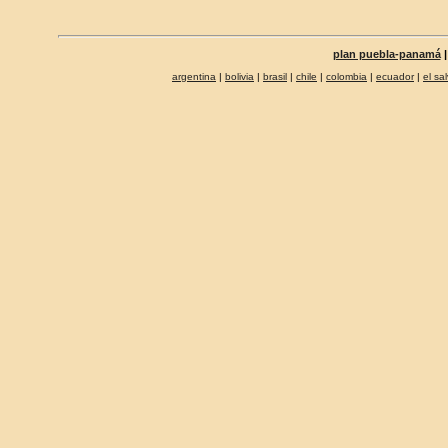
plan puebla-panamá
argentina
|
bolivia
|
brasil
|
chile
|
colombia
|
ecuador
|
el sa