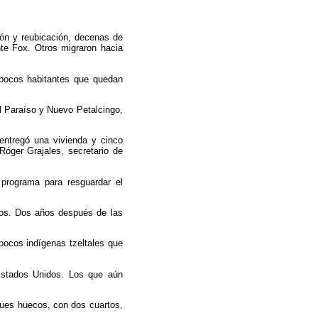
ón y reubicación, decenas de
nte Fox. Otros migraron hacia
 pocos habitantes que quedan
ol Paraíso y Nuevo Petalcingo,
entregó una vivienda y cinco
Róger Grajales, secretario de
 programa para resguardar el
esos. Dos años después de las
 pocos indígenas tzeltales que
 Estados Unidos. Los que aún
ques huecos, con dos cuartos,