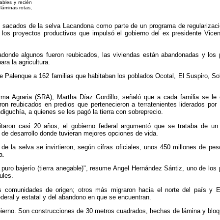
bles y recién
 láminas rotas,
 sacados de la selva Lacandona como parte de un programa de regularizaci
e los proyectos productivos que impulsó el gobierno del ex presidente Vice
donde algunos fueron reubicados, las viviendas están abandonadas y los
ara la agricultura.
 de Palenque a 162 familias que habitaban los poblados Ocotal, El Suspiro, S
ma Agraria (SRA), Martha Díaz Gordillo, señaló que a cada familia se le 
on reubicados en predios que pertenecieron a terratenientes liderados por 
iguchía, a quienes se les pagó la tierra con sobreprecio.
itaron casi 20 años, el gobierno federal argumentó que se trataba de un
 de desarrollo donde tuvieran mejores opciones de vida.
 de la selva se invirtieron, según cifras oficiales, unos 450 millones de p
a.
 puro bajerío (tierra anegable)", resume Angel Hernández Sántiz, uno de los
ules.
us comunidades de origen; otros más migraron hacia el norte del país y
deral y estatal y del abandono en que se encuentran.
obierno. Son construcciones de 30 metros cuadrados, hechas de lámina y blo