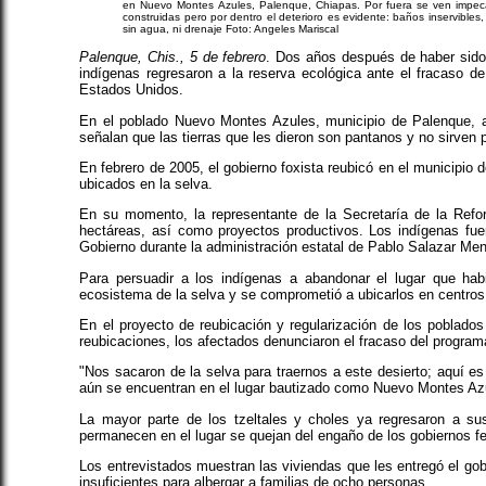
en Nuevo Montes Azules, Palenque, Chiapas. Por fuera se ven impeca
construidas pero por dentro el deterioro es evidente: baños inservibles,
sin agua, ni drenaje Foto: Angeles Mariscal
Palenque, Chis., 5 de febrero
. Dos años después de haber sido
indígenas regresaron a la reserva ecológica ante el fracaso d
Estados Unidos.
En el poblado Nuevo Montes Azules, municipio de Palenque, a
señalan que las tierras que les dieron son pantanos y no sirven p
En febrero de 2005, el gobierno foxista reubicó en el municipio
ubicados en la selva.
En su momento, la representante de la Secretaría de la Refor
hectáreas, así como proyectos productivos. Los indígenas fuer
Gobierno durante la administración estatal de Pablo Salazar Mend
Para persuadir a los indígenas a abandonar el lugar que hab
ecosistema de la selva y se comprometió a ubicarlos en centros
En el proyecto de reubicación y regularización de los poblados
reubicaciones, los afectados denunciaron el fracaso del program
"Nos sacaron de la selva para traernos a este desierto; aquí es
aún se encuentran en el lugar bautizado como Nuevo Montes Az
La mayor parte de los tzeltales y choles ya regresaron a s
permanecen en el lugar se quejan del engaño de los gobiernos fe
Los entrevistados muestran las viviendas que les entregó el g
insuficientes para albergar a familias de ocho personas.