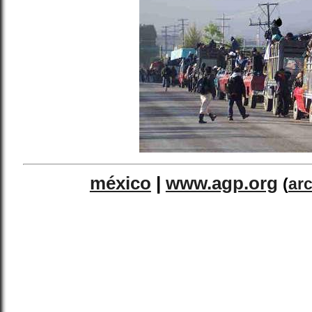
méxico
|
www.agp.org
(
ar