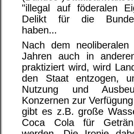
"illegal auf föderalen 
Delikt für die Bundes
haben...
Nach dem neoliberalen 
Jahren auch in andere
praktiziert wird, wird L
den Staat entzogen, um
Nutzung und Ausbeutu
Konzernen zur Verfügung z
gibt es z.B. große Was
Coca Cola für Getränk
werden. Die Ironie dabe