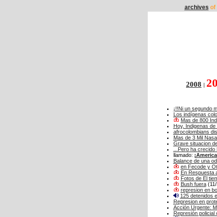
archives
of 
2
2008
|
¡!!Ni un segundo m
Los indígenas col
Mas de 800 Indi
Hoy, Indigenas de 
afrocolombians di
Mas de 3 Mil Nasa
Grave situacion d
...Pero ha crecido 
llamado:
¡America
Balance de una odi
en Fecode y O
En Respuesta a 
Fotos de El tie
Bush fuera
(11/
represion en bo
125 detenidos e
Represion en prot
Acción Urgente: M
Represión policial