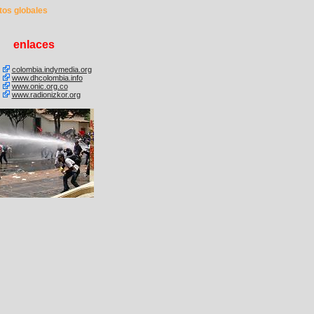
tos globales
enlaces
colombia.indymedia.org
www.dhcolombia.info
www.onic.org.co
www.radionizkor.org