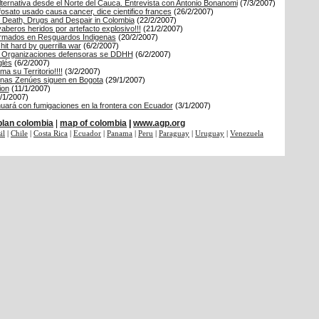
lternativa desde el Norte del Cauca. Entrevista con Antonio Bonanomi
(7/3/2007)
fosato usado causa cancer, dice cientifico frances
(26/2/2007)
: Death, Drugs and Despair in Colombia
(22/2/2007)
beros heridos por artefacto explosivo!!!
(21/2/2007)
armados en Resguardos Indigenas
(20/2/2007)
it hard by guerrilla war
(6/2/2007)
Organizaciones defensoras se DDHH
(6/2/2007)
glés
(6/2/2007)
a su Territorio!!!!
(3/2/2007)
enas Zenúes siguen en Bogota
(29/1/2007)
ion
(11/1/2007)
/1/2007)
uará con fumigaciones en la frontera con Ecuador
(3/1/2007)
plan colombia
|
map of colombia
|
www.agp.org
il
|
Chile
|
Costa Rica
|
Ecuador
|
Panama
|
Peru
|
Paraguay
|
Uruguay
|
Venezuela