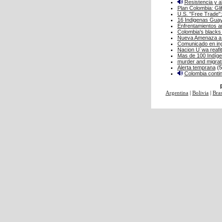
Resistencia y a
Plan Colombia: Gli
U.S. "Free Trade"
16 Indigenas Guaya
Enfrentamientos 
Colombia's blacks h
Nueva Amenaza a 
Comunicado en in
Nacion U´wa reafitm
Mas de 100 Indíg
murder and migrat
Alerta temprana
(5
Colombia contin
Argentina
|
Bolivia
|
Bras