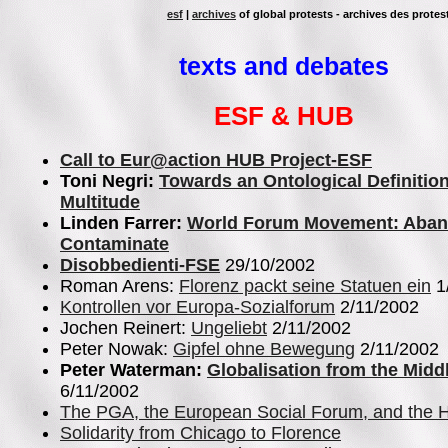
esf
|
archives
of global protests - archives des protes
texts and debates
ESF & HUB
Call to Eur@action HUB Project-ESF
Toni Negri:
Towards an Ontological Definition
Multitude
Linden Farrer:
World Forum Movement: Aban
Contaminate
Disobbedienti-FSE
29/10/2002
Roman Arens:
Florenz packt seine Statuen ein
1
Kontrollen vor Europa-Sozialforum
2/11/2002
Jochen Reinert:
Ungeliebt
2/11/2002
Peter Nowak:
Gipfel ohne Bewegung
2/11/2002
Peter Waterman:
Globalisation from the Midd
6/11/2002
The PGA, the European Social Forum, and the 
Solidarity from Chicago to Florence