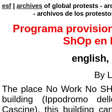
esf
|
archives
of global protests - a
- archivos de los protesto
Programa provisio
ShOp en 
english,
By 
The place No Work No SHO
building (Ippodromo del
Cascine), this building c