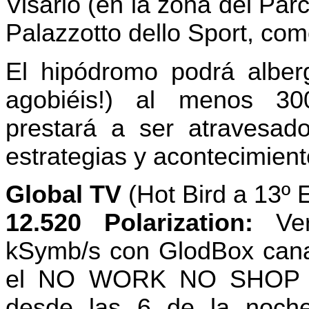
Visario (en la zona del Par
Palazzotto dello Sport, com
El hipódromo podrá alberg
agobiéis!) al menos 3
prestará a ser atravesad
estrategias y acontecimient
Global TV
(Hot Bird a 13º 
12.520 Polarization:
Vert
kSymb/s con GlodBox canal
el NO WORK NO SHOP y 
desde las 6 de la noche