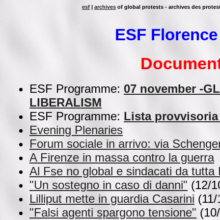
esf
|
archives
of global protests - archives des protes
ESF Florence
Documen
ESF Programme:
07 november -G
LIBERALISM
ESF Programme:
Lista provvisoria
Evening Plenaries
Forum sociale in arrivo: via Schenge
A Firenze in massa contro la guerra
Al Fse no global e sindacati da tutta
"Un sostegno in caso di danni"
(12/1
Lilliput mette in guardia Casarini
(11/
"Falsi agenti spargono tensione"
(10/