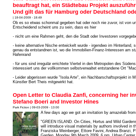
beauftragt hat, ein Städtebau Projekt auszuführe
Und gilt das für Hamburg oder Deutschland od
| 18-04-2009 - 18:49
Ob es so etwas schonmal gegeben hat oder noch nie zuvor, ist von un
Entscheidend scheint uns zu sein, dass es hier
- nicht um eine Rahmen geht, den die Stadt oder Investoren vorgege
- keine alternative Nische entwickelt wurde - irgendwo im Hinterland, 
genau da entstandnen ist, wo die Immobilien-Finanz-Interessen am st
Hafenrand
- für uns sind irregulär errichtete Viertel in den Metropolen des Süd
interessiert uns der vollkommen selbstverwaltet entstandene Ort "Macl
- Leider abgerissen wurde "Isola Arte", ein Nachbarschaftsprojekt in 
Künstler Bert Theis mitgewirkt hat.
Open Letter to Claudia Zanfi, concerning her i
Stefano Boeri and Investor Hines
Park Fiction | 09-03-2009 - 13:00
A few days ago we got an invitation by amazelab from
"GREEN ISLAND. On Cities, Hortus and Wild Gardens. 
will introduce visual materials by authors involved in th
Franziska Weinberger, Ettore Favini, Andrea Branzi, 
Garden. Monday 9th March 2009, 6 pm, Urban Center