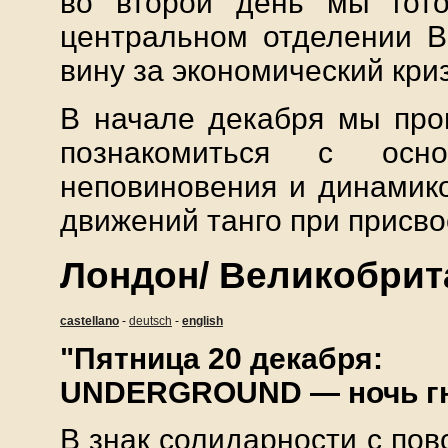
во второй день мы гот
центральном отделении B
вину за экономический криз
В начале декабря мы про
познакомиться с осно
неповиновения и динамик
движений танго при присво
Лондон/ Великобрит
castellano
-
deutsch
-
english
"Пятница 20 декабря:
UNDERGROUND — ночь гн
В знак солидарности с по