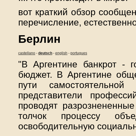
вот краткий обзор сообщен
перечисление, естественно
Берлин
castellano
-
deutsch
-
english
-
portugues
"В Аргентине банкрот - г
бюджет. В Аргентине общ
пути самостоятельной
представители професси
проводят разрознененные
толчок процессу объ
освободительную социальн