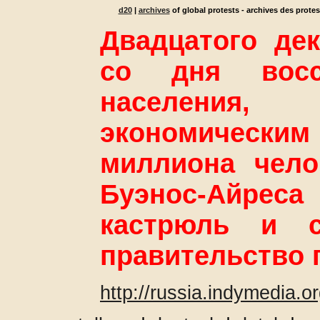
d20
|
archives
of global protests - archives des prote
Двадцатого де
со дня восст
населени
экономическим
миллиона чел
Буэнос-Айреса
кастрюль и с
правительство п
http://russia.indymedia.o