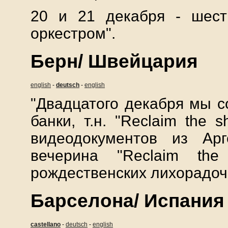
20 и 21 декабря - шест
оркестром".
Берн/ Швейцария
english
-
deutsch
-
english
"Двадцатого декабря мы с
банки, т.н. "Reclaim the
видеодокументов из Арг
вечерина "Reclaim the 
рождественских лихорадочн
Барселона/ Испания
castellano
-
deutsch
-
english