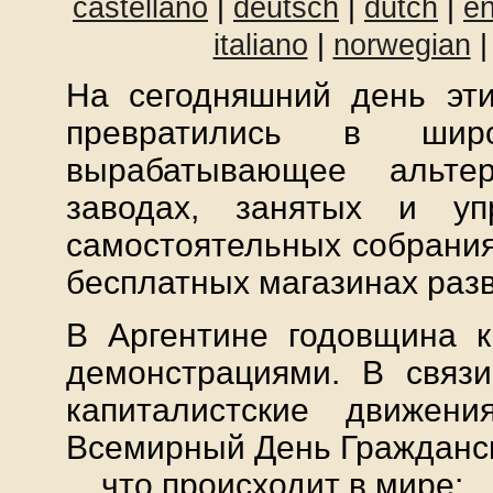
castellano
|
deutsch
|
dutch
|
en
italiano
|
norwegian
На сегодняшний день эти
превратились в широ
вырабатывающее альте
заводах, занятых и у
самостоятельных собрания
бесплатных магазинах раз
В Аргентине годовщина к
демонстрациями. В связ
капиталистские движен
Всемирный День Гражданск
....что происходит в мире: