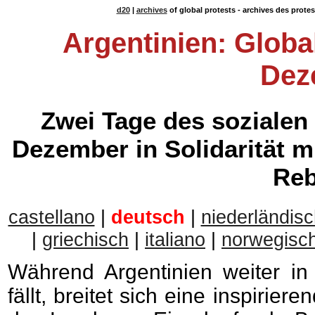
d20
|
archives
of global protests - archives des prote
Argentinien: Globa
Dez
Zwei Tage des sozialen
Dezember in Solidarität m
Reb
castellano
|
deutsch
|
niederländisc
|
griechisch
|
italiano
|
norwegisc
Während Argentinien weiter in
fällt, breitet sich eine inspirie