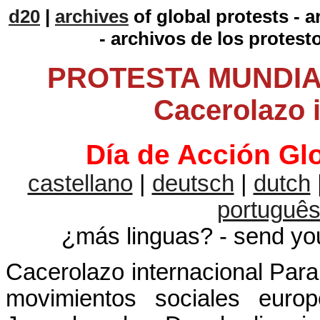
d20
|
archives
of global protests - 
- archivos de los protest
PROTESTA MUNDIA
Cacerolazo 
Día de Acción Gl
castellano
|
deutsch
|
dutch
portuguê
¿más linguas? - send you
Cacerolazo internacional Para
movimientos sociales euro