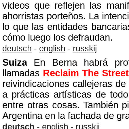
videos que reflejen las man
ahorristas porteños. La inten
lo que las entidades bancaria
cómo luego los defraudan.
deutsch
-
english
-
russkij
Suiza
En Berna habrá prote
llamadas
Reclaim The Stree
reivindicaciones callejeras d
a prácticas artísticas de todo
entre otras cosas. También 
Argentina en la fachada de g
deutsch
-
english
-
russkij