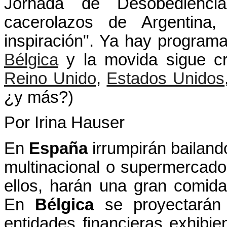
Jornada de Desobedienci
cacerolazos de Argentina,
inspiración". Ya hay program
Bélgica
y la movida sigue c
Reino Unido
,
Estados Unidos
¿y más?)
Por Irina Hauser
En
España
irrumpirán bailando
multinacional o supermercado
ellos, harán una gran comid
En
Bélgica
se proyectarán 
entidades financieras exhibie