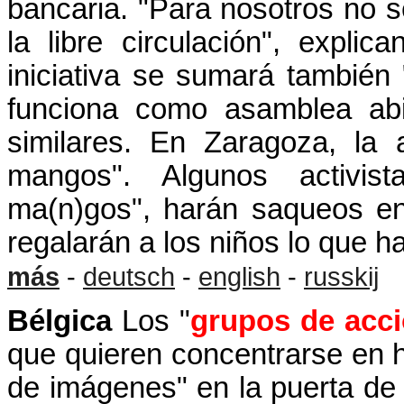
bancaria. "Para nosotros no se
la libre circulación", expli
iniciativa se sumará también
funciona como asamblea abi
similares. En Zaragoza, la 
mangos". Algunos activis
ma(n)gos", harán saqueos en
regalarán a los niños lo que h
más
-
deutsch
-
english
-
russkij
Bélgica
Los "
grupos de acci
que quieren concentrarse en 
de imágenes" en la puerta de 