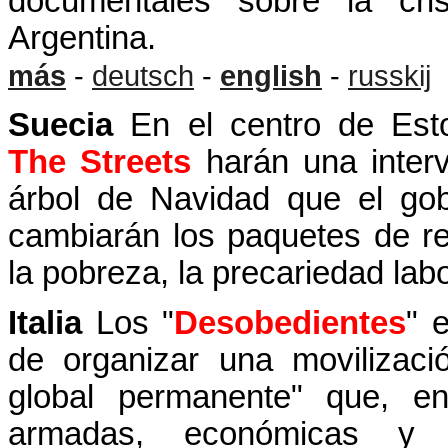
documentales sobre la cri
Argentina.
más
-
deutsch
-
english
-
russkij
Suecia
En el centro de Est
The Streets
harán una interv
árbol de Navidad que el gob
cambiarán los paquetes de re
la pobreza, la precariedad lab
Italia
Los "
Desobedientes
" 
de organizar una movilizació
global permanente" que, en
armadas, económicas y l