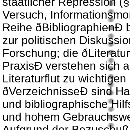
staatlicher Repression (§
Versuch, Informationsmo
Reihe ðBibliographienÐ b
zur politischen Diskussi
Forschung; die ðLiteratur
PraxisÐ verstehen sich al
Literaturflut zu wichtige
ðVerzeichnisseÐ sind H
und bibliographische Hilfs
und hohem Gebrauchswe
Aufgrund der Bezuschu