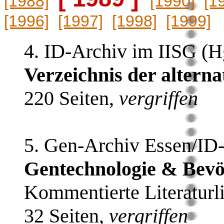
[1988]
[1990]
[1
[1996]
[1997]
[1998]
[1999]
4. ID-Archiv im IISG (H
Verzeichnis der altern
220 Seiten,
vergriffen
5. Gen-Archiv Essen/ID-
Gentechnologie & Bevöl
Kommentierte Literaturli
32 Seiten,
vergriffen