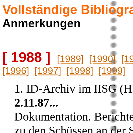
Vollständige Biblio
Anmerkungen
[ 1988 ]
[1989]
[1990]
[1
[1996]
[1997]
[1998]
[1999]
1. ID-Archiv im IISG (H
2.11.87...
Dokumentation. Bericht
zu den Schüssen an der 