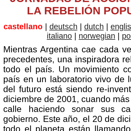
LA REBELIÓN POP
castellano
|
deutsch
|
dutch
|
engli
italiano
|
norwegian
|
po
Mientras Argentina cae cada ve
precedentes, una inspiradora re
todo el país. Un movimiento co
país en un laboratorio vivo de 
del futuro está siendo re-inven
diciembre de 2001, cuando más d
calle haciendo sonar sus cac
gobierno. Este año, el 20 de di
todo el planeta están llamand