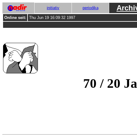
Archi
initiativ
periodika
Online seit:
Thu Jun 19 16:09:32 1997
70 / 20 J