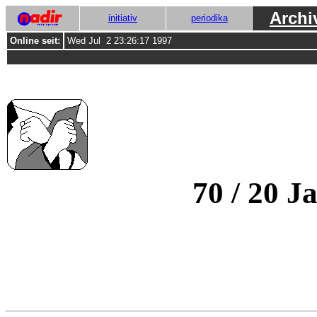
Archi
initiativ
periodika
Online seit:
Wed Jul 2 23:26:17 1997
70 / 20 J