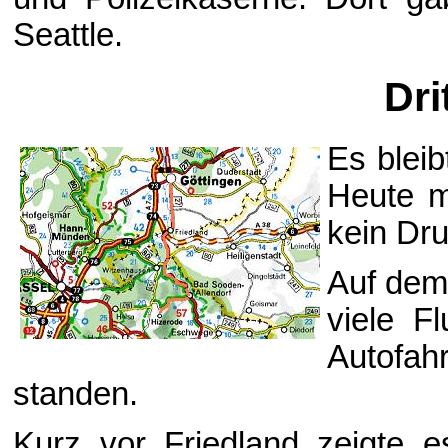
Seattle.
Dri
Es bleib
Heute m
kein Dr
Auf dem
viele F
Autofah
standen.
Kurz vor Friedland zeigte es