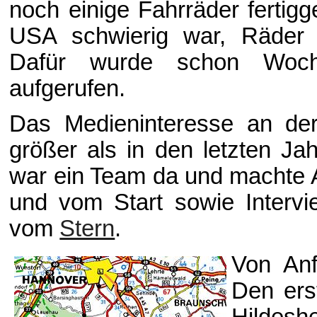
noch einige Fahrräder fertigg
USA schwierig war, Räder
Dafür wurde schon Woch
aufgerufen.
Das Medieninteresse an der
größer als in den letzten J
war ein Team da und machte 
und vom Start sowie Interv
vom
Stern
.
Von Anf
Den ers
Hildesh