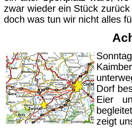
zwar wieder ein Stück zurück
doch was tun wir nicht alles 
Ach
Sonnta
Kaimber
unterw
Dorf be
Eier u
begleit
zeigt un