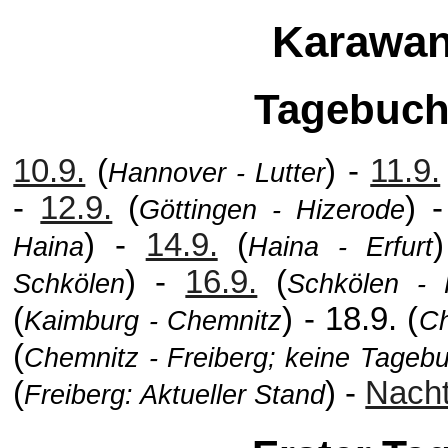
Karawan
Tagebuc
10.9.
(
) -
11.9.
Hannover - Lutter
-
12.9.
(
) 
Göttingen - Hizerode
) -
14.9.
(
Haina
Haina - Erfurt
) -
16.9.
(
Schkölen
Schkölen - 
(
) - 18.9. (
Kaimburg - Chemnitz
Ch
(
Chemnitz - Freiberg; keine Tageb
(
) -
Nach
Freiberg: Aktueller Stand