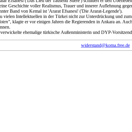
lar Efsanesi ('Das Lied der Tausend Stiere') schildert er den Überl
 eine Geschichte voller Realismus, Trauer und innerer Auflehnung gege
nnter Band von Kemal ist 'Ararat Efsanesi' ('Die Ararat-Legende').
 vielen Intellektuellen in der Türkei nicht zur Unterdrückung und zu
Toten"
, klagte er vor einigen Jahren die Regierenden in Ankara an. Auc
ennen.
 verwickelte ehemalige türkische Außenministerin und DYP-Vorsitzende
widerstand@koma.free.de