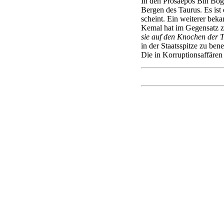
In den Prosaepos Bin Boga
Bergen des Taurus. Es ist
scheint. Ein weiterer beka
Kemal hat im Gegensatz zu
sie auf den Knochen der 
in der Staatsspitze zu ben
Die in Korruptionsaffären