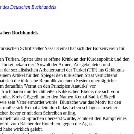
es des Deutschen Buchhandels
tschen Buchhandels
ürkischen Schriftsteller Yasar Kemal hat sich der Börsenverein für
hen Türken. Später übte er offene Kritik an der Kurdenpolitik und den
r Türkei bekam der 'Anwalt der Armen, Ausgebeuteten und
der sozialistischen Arbeiterpartei der Türkei (TIP) ins Gefängnis.
einem Artikel für den Spiegel den türkischen Staat vernichtend
at sich die türkische Republik zu einem System unerträglicher
m daraufhin 'Verrat an den Prinzipien Atatürks' vor.
 fruchtbaren und feuchtheißen Kilikischen Ebene, die sich vom
Hemite, Kreis Gögçeli, unter den Namen Kemal Sadik Gökçeli
 wie sein Vater ermordet wurde. Blutrache war das Motiv für den
r mußte sich Kemal allein durch das Leben schlagen. In seiner
cher, bevor er mit dem Schreiben anfing.
n mehr als 30 Sprachen übersetzt wurde, schildert den Kampf eines
 wird, zum Rächer der Enterbten, gegen die Agas
 habe wirklich gelebt.