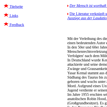
Der Mensch ist worthaft
Titelseite
Die Literatur verknüpft 
Links
Auszüge aus der Laudatio
Feedback
Mit der Verleihung des di
einen bedeutenden Autor 
In den 50er und 60er Jahre
Menschenrechtsverletzung
Verfolgten' nach dem Mili
In Deutschland wurde Kemal
attackierte und seine dem
Zwänge und Grausamkeiten e
Yasar Kemal stammt aus de
Südhang des Taurus bis z
geboren und wuchs unter ä
Mord. Aufgrund eines Unfa
Jugend verdiente er seine
Im Jahre 1955 erschien se
anatolischen Robin Hood, 
(Großgrundbesitzer). Es g