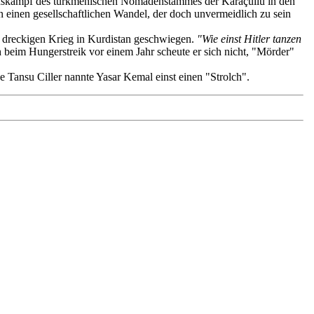
ebenskampf des turkmenischen Nomadenstammes der Karaçullu in den
n einen gesellschaftlichen Wandel, der doch unvermeidlich zu sein
m dreckigen Krieg in Kurdistan geschwiegen.
"Wie einst Hitler tanzen
h beim Hungerstreik vor einem Jahr scheute er sich nicht, "Mörder"
 Tansu Ciller nannte Yasar Kemal einst einen "Strolch".