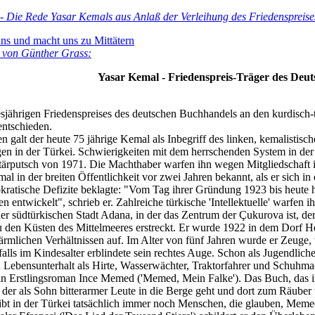
 - Die Rede Yasar Kemals aus Anlaß der Verleihung des Friedenspreis
uns und macht uns zu Mittätern
 von Günther Grass:
Yasar Kemal - Friedenspreis-Träger des Deu
esjährigen Friedenspreises des deutschen Buchhandels an den kurdisch-t
entschieden.
n galt der heute 75 jährige Kemal als Inbegriff des linken, kemalistisc
en in der Türkei. Schwierigkeiten mit dem herrschenden System in de
tärputsch von 1971. Die Machthaber warfen ihn wegen Mitgliedschaft in 
 in der breiten Öffentlichkeit vor zwei Jahren bekannt, als er sich in 
okratische Defizite beklagte: "Vom Tag ihrer Gründung 1923 bis heute h
ntwickelt", schrieb er. Zahlreiche türkische 'Intellektuelle' warfen ih
r südtürkischen Stadt Adana, in der das Zentrum der Çukurova ist, der
u den Küsten des Mittelmeeres erstreckt. Er wurde 1922 in dem Dorf 
rmlichen Verhältnissen auf. Im Alter von fünf Jahren wurde er Zeuge,
lls im Kindesalter erblindete sein rechtes Auge. Schon als Jugendliche
n Lebensunterhalt als Hirte, Wasserwächter, Traktorfahrer und Schuhma
in Erstlingsroman Ince Memed ('Memed, Mein Falke'). Das Buch, das i
der als Sohn bitterarmer Leute in die Berge geht und dort zum Räuber
ibt in der Türkei tatsächlich immer noch Menschen, die glauben, Memed