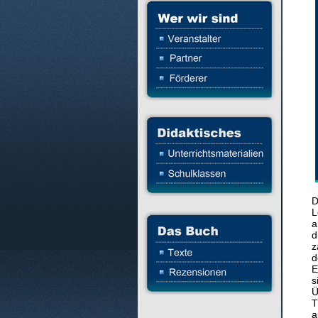
D
L
a
d
z
d
E
s
Ü
T
a