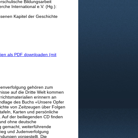
erschulische Bildungsarbeit
che International e.V. (Hg.):
ssenen Kapitel der Geschichte
alien als PDF downloaden (mit
udenverfolgung gehören zum
nisse auf die Dritte Welt kommen
richtsmaterialien erinnern an
undlage des Buchs «Unsere Opfer
richte von Zeitzeugen über Folgen
tafeln, Karten und persönliche
. Auf der beiliegenden CD finden
 und ohne deutsche
g gemacht, weiterführende
rieg und Judenverfolgung
dungen vorgestellt. Die