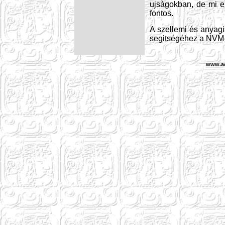
ujsàgokban, de mi 
fontos.
A szellemi és anyag
segitségéhez a NVM-
www.a