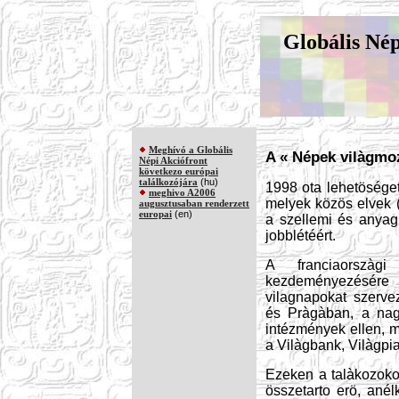
Globális Né
Meghívó a Globális
A « Népek vilàgmo
Népi Akciófront
következo európai
(hu)
találkozójára
1998 ota lehetösége
meghivo A2006
melyek közös elvek (
augusztusaban renderzett
(en)
europai
a szellemi és anya
jobblétéért.
A franciaorszà
kezdeményezésére 
vilagnapokat szerve
és Pràgàban, a nag
intézmények ellen, m
a Vilàgbank, Vilàgpia
Ezeken a talàkozoko
összetarto erö, anél