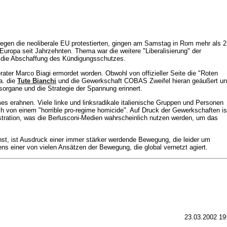
egen die neoliberale EU protestierten, gingen am Samstag in Rom mehr als 2
 Europa seit Jahrzehnten. Thema war die weitere "Liberalisierung" der
t die Abschaffung des Kündigungsschutzes.
ater Marco Biagi ermordet worden. Obwohl von offizieller Seite die "Roten
a. die
Tute Bianchi
und die Gewerkschaft COBAS Zweifel hieran geäußert u
sorgane und die Strategie der Spannung erinnert.
s erahnen. Viele linke und linksradikale italienische Gruppen und Personen
h von einem "horrible pro-regime homicide". Auf Druck der Gewerkschaften is
stration, was die Berlusconi-Medien wahrscheinlich nutzen werden, um das
st, ist Ausdruck einer immer stärker werdende Bewegung, die leider um
s einer von vielen Ansätzen der Bewegung, die global vernetzt agiert.
23.03.2002 19