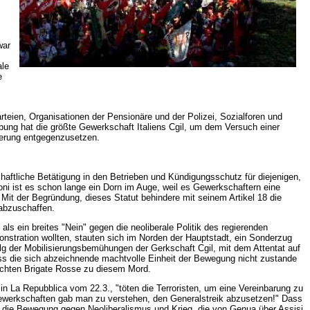
war
ale
e
rteien, Organisationen der Pensionäre und der Polizei, Sozialforen und
ng hat die größte Gewerkschaft Italiens Cgil, um dem Versuch einer
kerung entgegenzusetzen.
chaftliche Betätigung in den Betrieben und Kündigungsschutz für diejenigen,
oni ist es schon lange ein Dorn im Auge, weil es Gewerkschaftern eine
. Mit der Begründung, dieses Statut behindere mit seinem Artikel 18 die
 abzuschaffen.
ls ein breites "Nein" gegen die neoliberale Politik des regierenden
nstration wollten, stauten sich im Norden der Hauptstadt, ein Sonderzug
g der Mobilisierungsbemühungen der Gerkschaft Cgil, mit dem Attentat auf
ass die sich abzeichnende machtvolle Einheit der Bewegung nicht zustande
achten Brigate Rosse zu diesem Mord.
in La Repubblica vom 22.3., "töten die Terroristen, um eine Vereinbarung zu
n Gewerkschaften gab man zu verstehen, den Generalstreik abzusetzen!" Dass
 in die Bewegung gegen Neoliberalismus und Krieg, die von Genua über Assisi