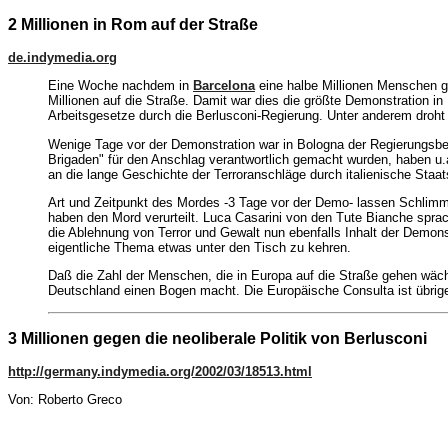
2 Millionen in Rom auf der Straße
de.indymedia.org
Eine Woche nachdem in
Barcelona
eine halbe Millionen Menschen g
Millionen auf die Straße. Damit war dies die größte Demonstration in
Arbeitsgesetze durch die Berlusconi-Regierung. Unter anderem droh
Wenige Tage vor der Demonstration war in Bologna der Regierungsber
Brigaden" für den Anschlag verantwortlich gemacht wurden, haben u.
an die lange Geschichte der Terroranschläge durch italienische Staat
Art und Zeitpunkt des Mordes -3 Tage vor der Demo- lassen Schlimme
haben den Mord verurteilt. Luca Casarini von den Tute Bianche sprac
die Ablehnung von Terror und Gewalt nun ebenfalls Inhalt der Demon
eigentliche Thema etwas unter den Tisch zu kehren.
Daß die Zahl der Menschen, die in Europa auf die Straße gehen wäch
Deutschland einen Bogen macht. Die Europäische Consulta ist übrigen
3 Millionen gegen die neoliberale Politik von Berlusconi
http://germany.indymedia.org/2002/03/18513.html
Von: Roberto Greco