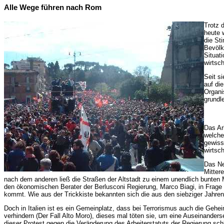
Alle Wege führen nach Rom
Trotz 
heute 
die St
Bevölk
Situat
wirtsch
Seit s
auf di
Organi
grundl
Das Ar
welche
gewiss
wirtsc
Das Ne
Mitter
nach dem anderen ließ die Straßen der Altstadt zu einem unendlich bunten
den ökonomischen Berater der Berlusconi Regierung, Marco Biagi, in Frage 
kommt. Wie aus der Trickkiste bekannten sich die aus den siebziger Jahre
Doch in Italien ist es ein Gemeinplatz, dass bei Terrorismus auch die Gehe
verhindern (Der Fall Alto Moro), dieses mal töten sie, um eine Auseinande
dieser Protest gegen die Veränderung des Arbeiterstatuts der Regierung sch