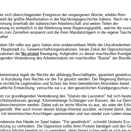
der sich überschlagenden Ereignisse der vergangenen Woche, erlebte Rom
wohl die größte Manifestation in der Nachkriegsgeschichte Italiens. Noch nie 
immung innerhalb der italienischen Arbeiterschaft und weiten Teilen der
erung so einheitlich in der Ablehnung einer Regierungspolitik, welche die sozi
ion zum Zerreißen anspannt und die ihren Mandatsträgern in die eigene Tasch
aftet.
ieben Uhr rollte aus ganz Italien eine unübersehbare Welle der Unzufriedenheit
e Hauptstadt zu, Gewerkschaftsorganisationen, lokale Zirkel der Oppositionspa
sationen der
No-global
Bewegung. Aufgerufen zu dieser machtvollen Kundgebu
egenden Veränderung des Arbeiterstatuts ein machtvolles "Basta!" der Bevöl
beiterstatut regelt die Rechte der abhängig Beschäftigten, garantiert gewerks
 in Ausübung ihrer Rechte vor die Tür gesetzt werden. Der Regierung Berlusc
e rechtliche Legitimation und Schutz bei ihren betrieblichen Aktivitäten bietet
haftliche Entwicklung, versuchte sie v.a. den gesetzlichen Kündigungsschutz
in zur grundlegenden Veränderung des "Statuto dei Lavoratori" hat sich heute a
echtsbündnisses gezeigt. Kilometerlange Schlangen von Bussen, die zur Demo
 Menschenstrom werden. Dabei sah es letzte Woche so aus, als wäre der Erfol
gestellt. Wer auch immer dieses blutige Attentat ausübte, rechnete damit, d
n mit terroristischen Anschlägen operierenden und nun wieder zum Leben erw
imdienste ihre Hände im Spiel haben. "Für gewöhnlich", schreibt Umberto Eco 
rsetzung zu verhindern. Die Opposition sollte ihren Protest bändigen und de
laflose Nächte bereitet ist zu verstehen, denn längst schon reiht er sich ein