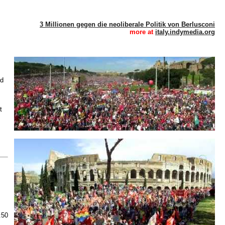
3 Millionen gegen die neoliberale Politik von Berlusconi
more at
italy.indymedia.org
nd
t
:50