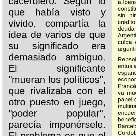
cacerolero. Según lo
a Iber
constit
que había visto y
sin ni
vivido, compartía la
crédit
deuda
idea de varios de que
Argent
culpa 
su significado era
argent
demasiado ambiguo.
Repso
El significante
entus
españo
"mueran los políticos",
econom
Francé
que rivalizaba con el
va muc
papel 
otro puesto en juego,
multin
"poder popular",
encuen
benefi
parecía imponérsele.
Barce
Cordob
El problema es que el