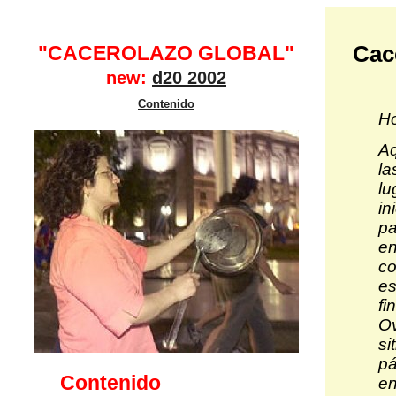
"CACEROLAZO GLOBAL"
Cac
new:
d20 2002
Contenido
Ho
Aq
la
lu
in
pa
en
co
es
fi
Ov
si
pá
Contenido
en