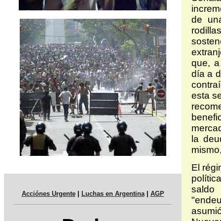
increm
de una
rodilla
soste
extran
que, a
día a d
contra
esta s
recome
benefic
mercad
la deu
mismo,
El rég
políti
saldo
Acciónes Urgente
|
Luchas en Argentina
|
AGP
"endeu
asumió