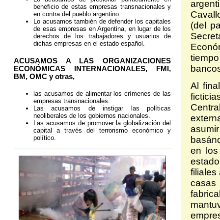
argent
beneficio de estas empresas transnacionales y
Cavall
en contra del pueblo argentino.
Lo acusamos también de defender los capitales
(del p
de esas empresas en Argentina, en lugar de los
Secret
derechos de los trabajadores y usuarios de
dichas empresas en el estado español.
Económ
tiempo
ACUSAMOS A LAS ORGANIZACIONES
bancos
ECONÓMICAS INTERNACIONALES, FMI,
BM, OMC y otras,
Al fin
las acusamos de alimentar los crímenes de las
fictic
empresas transnacionales.
Centra
Las acusamos de instigar las políticas
neoliberales de los gobiernos nacionales.
extern
Las acusamos de promover la globalización del
asumir
capital a través del terrorismo económico y
político.
basánd
en los
estado
filial
casas
fabri
mantu
empres