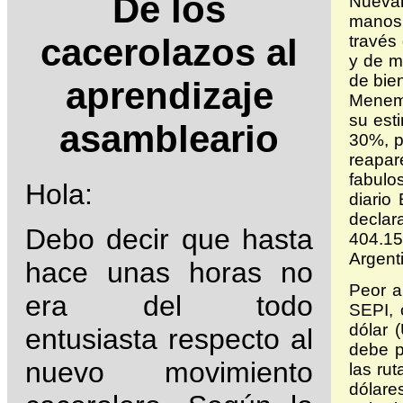
De los
Nuevam
manos 
través 
cacerolazos al
y de m
de bie
aprendizaje
Menem 
su est
asambleario
30%, p
reapar
fabulo
Hola:
diario
decla
Debo decir que hasta
404.15
Argent
hace unas horas no
Peor a
era del todo
SEPI, 
dólar 
entusiasta respecto al
debe p
nuevo movimiento
las ru
dólare