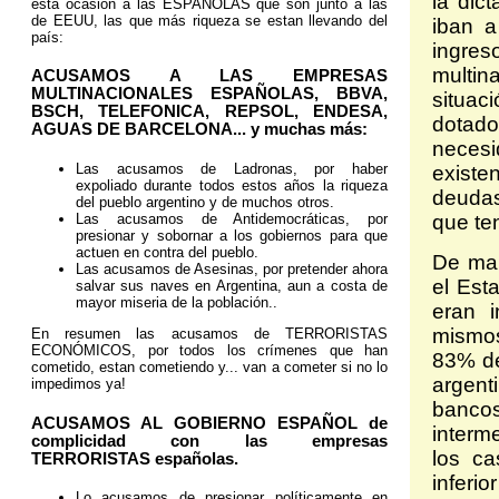
la dic
esta ocasión a las ESPAÑOLAS que son junto a las
de EEUU, las que más riqueza se estan llevando del
iban a
país:
ingreso
multin
ACUSAMOS A LAS EMPRESAS
MULTINACIONALES ESPAÑOLAS, BBVA,
situac
BSCH, TELEFONICA, REPSOL, ENDESA,
dotad
AGUAS DE BARCELONA... y muchas más:
neces
Las acusamos de Ladronas, por haber
existen
expoliado durante todos estos años la riqueza
deudas
del pueblo argentino y de muchos otros.
Las acusamos de Antidemocráticas, por
que te
presionar y sobornar a los gobiernos para que
actuen en contra del pueblo.
De man
Las acusamos de Asesinas, por pretender ahora
el Est
salvar sus naves en Argentina, aun a costa de
mayor miseria de la población..
eran 
mismo
En resumen las acusamos de TERRORISTAS
ECONÓMICOS, por todos los crímenes que han
83% de
cometido, estan cometiendo y... van a cometer si no lo
argent
impedimos ya!
banco
ACUSAMOS AL GOBIERNO ESPAÑOL de
interm
complicidad con las empresas
los ca
TERRORISTAS españolas.
inferi
Lo acusamos de presionar políticamente en