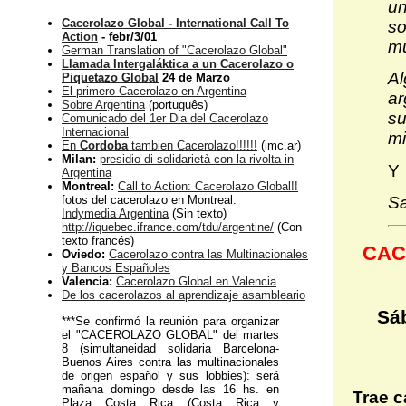
un
Cacerolazo Global - International Call To
so
Action
- febr/3/01
mu
German Translation of "Cacerolazo Global"
Llamada Intergaláktica a un Cacerolazo o
Al
Piquetazo Global
24 de Marzo
El primero Cacerolazo en Argentina
ar
Sobre Argentina
(português)
su
Comunicado del 1er Dia del Cacerolazo
Internacional
mi
En
Cordoba
tambien Cacerolazo!!!!!!
(imc.ar)
Milan:
presidio di solidarietà con la rivolta in
Y
Argentina
Montreal:
Call to Action: Cacerolazo Global!!
Sa
fotos del cacerolazo en Montreal:
Indymedia Argentina
(Sin texto)
http://iquebec.ifrance.com/tdu/argentine/
(Con
texto francés)
CAC
Oviedo:
Cacerolazo contra las Multinacionales
y Bancos Españoles
Valencia:
Cacerolazo Global en Valencia
De los cacerolazos al aprendizaje asambleario
Sáb
***Se confirmó la reunión para organizar
el "CACEROLAZO GLOBAL" del martes
8 (simultaneidad solidaria Barcelona-
Buenos Aires contra las multinacionales
de origen español y sus lobbies): será
mañana domingo desde las 16 hs. en
Trae c
Plaza Costa Rica (Costa Rica y