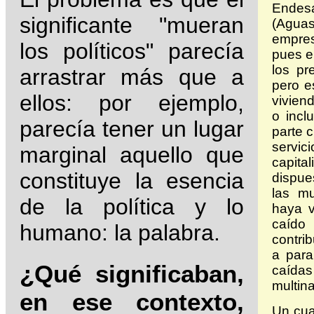
Endes
significante "mueran
(Aguas
empres
los políticos" parecía
pues e
los pr
arrastrar más que a
pero e
ellos: por ejemplo,
vivien
o incl
parecía tener un lugar
parte 
servic
marginal aquello que
capit
constituye la esencia
dispue
las mu
de la política y lo
haya v
caído
humano: la palabra.
contri
a para
¿Qué significaban,
caídas
multin
en ese contexto,
Un cua