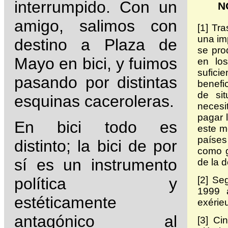
interrumpido. Con un
N
amigo, salimos con
[1] Tr
una im
destino a Plaza de
se pro
Mayo en bici, y fuimos
en lo
sufici
pasando por distintas
benefic
de si
esquinas caceroleras.
necesi
pagar 
En bici todo es
este m
países
distinto; la bici de por
como g
sí es un instrumento
de la 
política y
[2] Se
1999 
estéticamente
exérie
antagónico al
[3] Ci