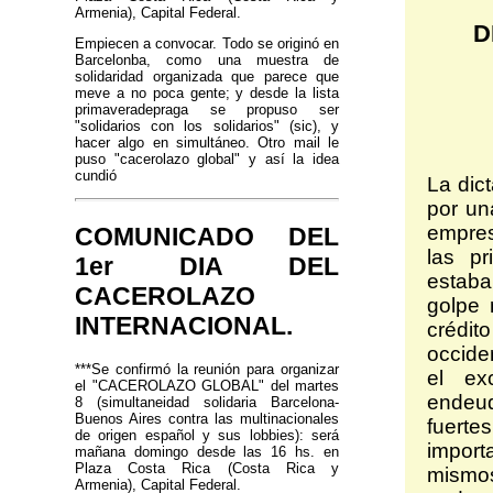
Armenia), Capital Federal.
D
Empiecen a convocar. Todo se originó en
Barcelonba, como una muestra de
solidaridad organizada que parece que
meve a no poca gente; y desde la lista
primaveradepraga se propuso ser
"solidarios con los solidarios" (sic), y
hacer algo en simultáneo. Otro mail le
puso "cacerolazo global" y así la idea
cundió
La dict
por un
empres
COMUNICADO DEL
las pr
1er DIA DEL
estaba
CACEROLAZO
golpe 
INTERNACIONAL.
crédit
occiden
***Se confirmó la reunión para organizar
el ex
el "CACEROLAZO GLOBAL" del martes
endeud
8 (simultaneidad solidaria Barcelona-
Buenos Aires contra las multinacionales
fuert
de origen español y sus lobbies): será
impor
mañana domingo desde las 16 hs. en
Plaza Costa Rica (Costa Rica y
mismos
Armenia), Capital Federal.