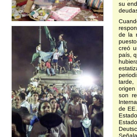
su end
deudas
Cuando
respon
de la 
puesto
creó u
país, 
hubier
estati
period
tarde,
origen
son re
Intern
de EE.
Estado
Estad
Deutsc
Señala