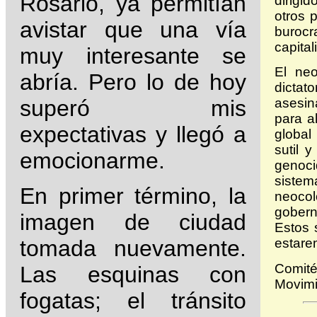
Rosario, ya permitían
dirigi
otros 
avistar que una vía
buroc
capital
muy interesante se
El neo
abría. Pero lo de hoy
dictat
superó mis
asesin
para a
expectativas y llegó a
global
sutil 
emocionarme.
genoci
sistem
En primer término, la
neocol
gobern
imagen de ciudad
Estos 
estare
tomada nuevamente.
Comité
Las esquinas con
Movimi
fogatas; el tránsito