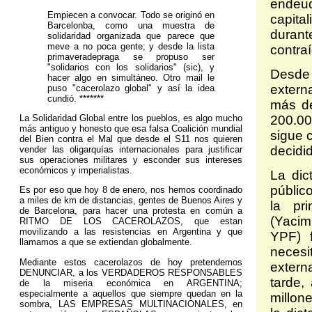
endeu
Empiecen a convocar. Todo se originó en
capita
Barcelonba, como una muestra de
duran
solidaridad organizada que parece que
meve a no poca gente; y desde la lista
contra
primaveradepraga se propuso ser
"solidarios con los solidarios" (sic), y
Desde 
hacer algo en simultáneo. Otro mail le
extern
puso "cacerolazo global" y así la idea
cundió. *******
más d
La Solidaridad Global entre los pueblos, es algo mucho
200.00
más antiguo y honesto que esa falsa Coalición mundial
sigue 
del Bien contra el Mal que desde el S11 nos quieren
decidi
vender las oligarquías internacionales para justificar
sus operaciones militares y esconder sus intereses
económicos y imperialistas.
La dic
público
Es por eso que hoy 8 de enero, nos hemos coordinado
a miles de km de distancias, gentes de Buenos Aires y
la pr
de Barcelona, para hacer una protesta en común a
(Yacim
RITMO DE LOS CACEROLAZOS, que estan
movilizando a las resistencias en Argentina y que
YPF) 
llamamos a que se extiendan globalmente.
necesit
Mediante estos cacerolazos de hoy pretendemos
extern
DENUNCIAR, a los VERDADEROS RESPONSABLES
tarde,
de la miseria económica en ARGENTINA;
especialmente a aquellos que siempre quedan en la
millon
sombra, LAS EMPRESAS MULTINACIONALES, en