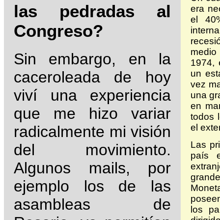
las pedradas al
era ne
el 40
Congreso?
intern
recesió
medio (
Sin embargo, en la
1974, 
un est
caceroleada de hoy
vez ma
viví una experiencia
una gr
en man
que me hizo variar
todos l
el exter
radicalmente mi visión
Las pr
del movimiento.
país 
Algunos mails, por
extran
grande
ejemplo los de las
Moneta
poseen
asambleas de
los pa