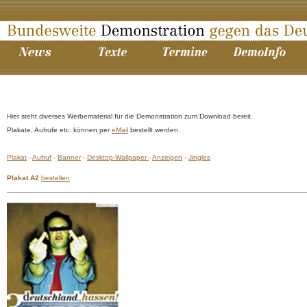
Hier steht diverses Werbematerial für die Demonstration zum Download bereit.
Plakate, Aufrufe etc. können per
eMail
bestellt werden.
Plakat
-
Aufruf
-
Banner
-
Desktop-Wallpaper
-
Anzeigen
-
Jingles
Plakat A2
bestellen