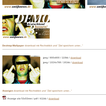
Desktop-Wallpaper
download mit Rechtsklick und "Ziel speichern unter..."
jpeg / 800x600 / 110kb /
download
jpeg / 1024x768 / 161kb /
download
Anzeigen
download mit Rechtsklick und "Ziel speichern unter..."
Anzeige s/w 53x53mm / pdf / 411kb /
download