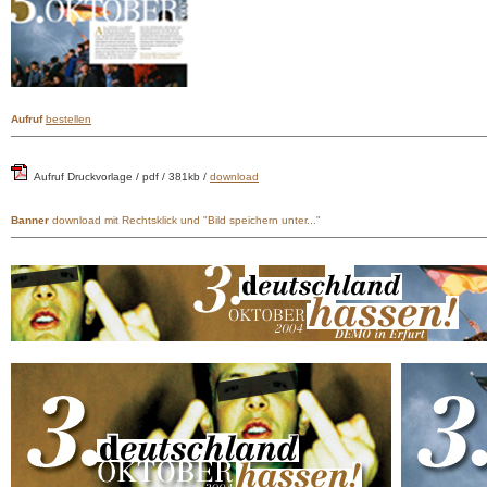
Aufruf
bestellen
Aufruf Druckvorlage / pdf / 381kb /
download
Banner
download mit Rechtsklick und "Bild speichern unter..."