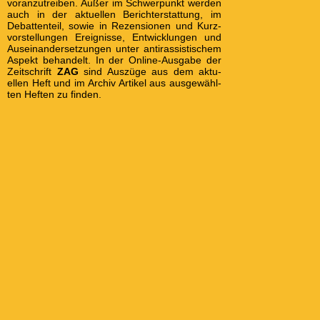
voran­zutrei­ben. Außer im Schwer­punkt wer­den
auch in der aktu­ellen Bericht­erstatt­ung, im
Debat­ten­teil, sowie in Rezen­sio­nen und Kurz­
vor­stel­lungen Erei­gnisse, Ent­wick­lung­en und
Aus­ein­ander­setz­ung­en unter anti­rassis­tisch­em
Aspekt be­han­delt. In der Online-Aus­gabe der
Zeit­schrift
ZAG
sind Aus­züge aus dem aktu­
ellen Heft und im Archiv Arti­kel aus aus­ge­wähl­
ten Hef­ten zu fin­den.