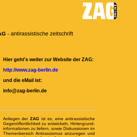
AG
- antirassistische zeitschrift
Hier geht's weiter zur Website der ZAG:
http://www.zag-berlin.de
und die eMail ist:
info@zag-berlin.de
Anlie­gen der
ZAG
ist es, eine anti­rassis­tische
Gegen­öffent­lich­keit zu ent­wickeln, Hinter­grund­
infor­ma­tionen zu lie­fern, sowie Dis­kus­sionen im
The­men­bereich Anti­rassis­mus anzu­regen und