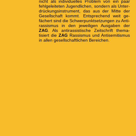
nicht als indi­viduel­les Problem von ein paar
fehl­gelei­teten Jugend­lichen, son­dern als Unter­
drück­ungs­instru­ment, das aus der Mitte der
Gesell­schaft kommt. Ent­sprech­end weit ge­
fäch­ert sind die Schwer­punkt­setz­ungen zu Anti­
rassis­mus in den jewei­ligen Aus­gaben der
ZAG
. Als anti­rassis­tische Zeit­schrift the­ma­
tisiert die
ZAG
Rassis­mus und Anti­semi­tismus
in allen gesell­schaft­lichen Berei­chen.