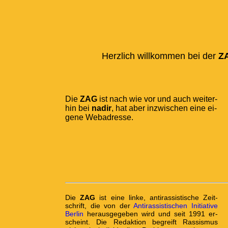
Herzlich willkommen bei der
Z
Die
ZAG
ist nach wie vor und auch wei­ter­
hin bei
nadir
, hat aber in­zwi­schen eine ei­
ge­ne Web­adres­se.
Die
ZAG
ist eine linke, anti­rassis­tische Zeit­
schrift, die von der
Anti­rassis­tischen Ini­tia­tive
Berlin
herausgegeben wird und seit 1991 er­
scheint. Die Redak­tion be­greift Rassis­mus