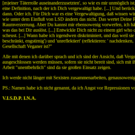
[m)einer Täterrolle auseinanderzusetzten', so wie es mir unmöglich is
eine Definition, nach der ich Dich vergewaltigt habe. [...] Und berüc
dann. Oder ich. Für Dich war es eine Vergewaltigung, daß wissen wi
wie unter dem Einfluß von LSD ändern das nicht. Das wertet Deine P
Raumverzerrung. Aber Du kannst mir ebensowenig vorwerfen, ich hätt
was das bei Dir auslöst. [...] Entwickle Dich nicht zu einem girl wh
scheust. [...] Wann habe ich irgendwen diskriminiert, und das weil si
beschränkt, engstirnig') und 'unreflektiert' (reflektieren: ' nachden
Gesellschaft Veganer ist?"
Alle mit denen ich darüber sprach und ich sind der Ansicht, daß Ver
ausgeschlossen werden müssen, sofern sie nicht bereit sind, sich mit 
Arbeit "unentbehrlich" sind da sie großen Einsatz zeigen.
Ich werde nicht länger mit Sexisten zusammenarbeiten, genausowenig 
PS.: Namen habe ich nicht genannt, da ich Angst vor Repressionen v
V.I.S.D.P. I.N.A.