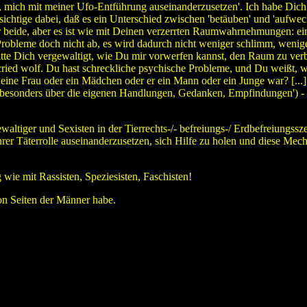
t, mich mit meiner Ufo-Entführung auseinanderzusetzen'. Ich habe Dich n
ksichtige dabei, daß es ein Unterschied zwischen 'betäuben' und 'aufwec
r beide, aber es ist wie mit Deinen verzerrten Raumwahrnehmungen: ei
robleme doch nicht ab, es wird dadurch nicht weniger schlimm, wenig
e Dich vergewaltigt, wie Du mir vorwerfen kannst, den Raum zu verbi
o cried wolf. Du hast schreckliche psychische Probleme, und Du weißt, 
e eine Frau oder ein Mädchen oder er ein Mann oder ein Junge war? [...]
ken, besonders über die eigenen Handlungen, Gedanken, Empfindungen') -
gewaltiger und Sexisten in der Tierrechts-/- befreiungs-/ Erdbefreiung
ihrer Täterrolle auseinanderzusetzen, sich Hilfe zu holen und diese Mec
wie mit Rassisten, Speziesisten, Faschisten!
on Seiten der Männer habe.