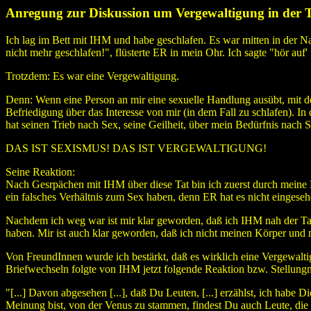
Anregung zur Diskussion um Vergewaltigung in der T
Ich lag im Bett mit IHM und habe geschlafen. Es war mitten in der N
nicht mehr geschlafen!", flüsterte ER in mein Ohr. Ich sagte "hör auf'
Trotzdem: Es war eine Vergewaltigung.
Denn: Wenn eine Person an mir eine sexuelle Handlung ausübt, mit dem
Befriedigung über das Interesse von mir (in dem Fall zu schlafen). I
hat seinen Trieb nach Sex, seine Geilheit, über mein Bedürfnis nach Sc
DAS IST SEXISMUS! DAS IST VERGEWALTIGUNG!
Seine Reaktion:
Nach Gesrpächen mit IHM über diese Tat bin ich zuerst durch meine E
ein falsches Verhältnis zum Sex haben, denn ER hat es nicht einges
Nachdem ich weg war ist mir klar geworden, daß ich IHM nah der Tat
haben. Mir ist auch klar geworden, daß ich nicht meinen Körper un
Von FreundInnen wurde ich bestärkt, daß es wirklich eine Vergewal
Briefwechseln folgte von IHM jetzt folgende Reaktion bzw. Stellung
"[...] Davon abgesehen [...], daß Du Leuten, [...] erzählst, ich hab
Meinung bist, von der Venus zu stammen, findest Du auch Leute, die d