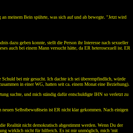
g an meinem Bein spührte, was sich auf und ab bewegte. "Jetzt wird
is dazu geben konnte, stellt die Person ihr Interesse nach sexueller
ieses auch bei einem Mann versucht hätte, da ER heterosexuell ist. ER
Schuld bei mir gesucht. Ich dachte ich sei überempfindlich, würde
 zusammen in einer WG, hatten seit ca. einem Monat eine Beziehung).
ng suchte, und mich ständig dafür entschuldigte IHN so verletzt zu
m neuen Selbstbewußtsein ist ER nicht klar gekommen. Nach einigen
er die Realität nicht demokratisch abgestimmt werden. Wenn Du der
 wirklich nicht für hilfreich. Es ist mir unmöglich, mich 'mit