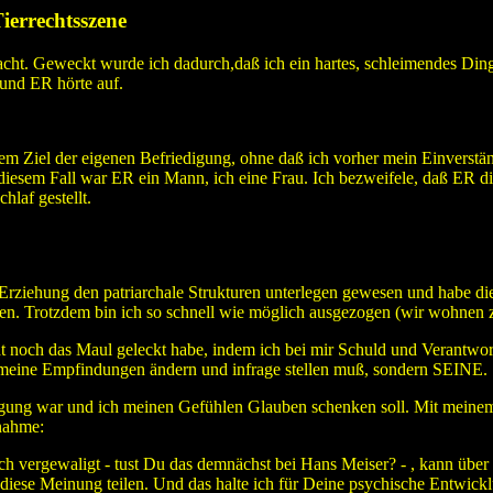
ierrechtsszene
acht. Geweckt wurde ich dadurch,daß ich ein hartes, schleimendes Din
 und ER hörte auf.
 Ziel der eigenen Befriedigung, ohne daß ich vorher mein Einverständn
n diesem Fall war ER ein Mann, ich eine Frau. Ich bezweifele, daß ER d
hlaf gestellt.
rziehung den patriarchale Strukturen unterlegen gewesen und habe die 
ehen. Trotzdem bin ich so schnell wie möglich ausgezogen (wir wohnen
 noch das Maul geleckt habe, indem ich bei mir Schuld und Verantwortu
d meine Empfindungen ändern und infrage stellen muß, sondern SEINE.
tigung war und ich meinen Gefühlen Glauben schenken soll. Mit meine
nahme:
e Dich vergewaligt - tust Du das demnächst bei Hans Meiser? - , kann üb
iese Meinung teilen. Und das halte ich für Deine psychische Entwicklung