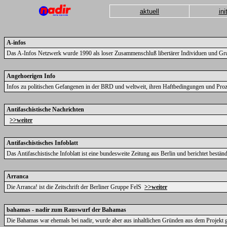
aktuell
ini
A-infos
Das A-Infos Netzwerk wurde 1990 als loser Zusammenschluß libertärer Individuen und Gr
Angehoerigen Info
Infos zu politischen Gefangenen in der BRD und weltweit, ihren Haftbedingungen und Pr
Antifaschistische Nachrichten
>>weiter
Antifaschistisches Infoblatt
Das Antifaschistische Infoblatt ist eine bundesweite Zeitung aus Berlin und berichtet bestä
Arranca
Die Arranca! ist die Zeitschrift der Berliner Gruppe FelS
>>weiter
bahamas - nadir zum Rauswurf der Bahamas
Die Bahamas war ehemals bei nadir, wurde aber aus inhaltlichen Gründen aus dem Projekt 