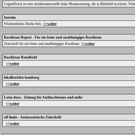
GegenDruck ist eine nichtkommerzielle linke Monatszeitung, die in Bielefeld erscheint. Ne
Interim
Wöchentliches Berlin Info
>>weiter
Kurdistan Report - Für ein freies und unabhängiges Kurdistan
Zeitschrift für ein freies und unabhängiges Kurdistan
>>weiter
Kurdistan Rundbrief
>>weiter
lokalberichte hamburg
>>weiter
Lotta dura - Zeitung für Antifaschismus und mehr
>>weiter
off limits - Antirassistische Zeitschrift
>>weiter