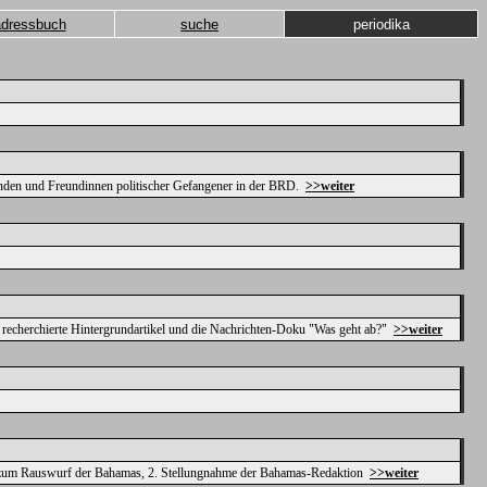
adressbuch
suche
periodika
unden und Freundinnen politischer Gefangener in der BRD.
>>weiter
tig recherchierte Hintergrundartikel und die Nachrichten-Doku "Was geht ab?"
>>weiter
adir zum Rauswurf der Bahamas, 2. Stellungnahme der Bahamas-Redaktion
>>weiter