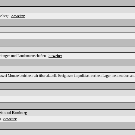
anliegt.
>>weiter
bindungen und Landsmannschaften.
>>weiter
wei Monate berichten wir über aktuelle Ereignisse im politisch rechten Lager, nennen dort 
lstein und Hamburg
urg
>>weiter