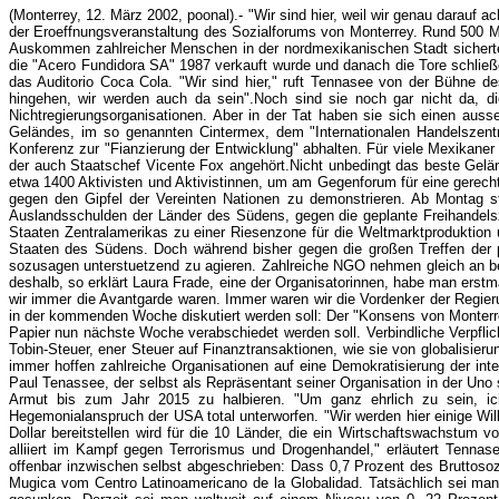
(Monterrey, 12. März 2002, poonal).- "Wir sind hier, weil wir genau darauf
der Eroeffnungsveranstaltung des Sozialforums von Monterrey. Rund 500 Me
Auskommen zahlreicher Menschen in der nordmexikanischen Stadt sicherte.H
die "Acero Fundidora SA" 1987 verkauft wurde und danach die Tore schlie
das Auditorio Coca Cola. "Wir sind hier," ruft Tennasee von der Bühne 
hingehen, wir werden auch da sein".Noch sind sie noch gar nicht da, di
Nichtregierungsorganisationen. Aber in der Tat haben sie sich einen au
Geländes, im so genannten Cintermex, dem "Internationalen Handelszentr
Konferenz zur "Fianzierung der Entwicklung" abhalten. Für viele Mexikaner 
der auch Staatschef Vicente Fox angehört.Nicht unbedingt das beste Gelän
etwa 1400 Aktivisten und Aktivistinnen, um am Gegenforum für eine gere
gegen den Gipfel der Vereinten Nationen zu demonstrieren. Ab Montag s
Auslandsschulden der Länder des Südens, gegen die geplante Freihandel
Staaten Zentralamerikas zu einer Riesenzone für die Weltmarktproduktion u
Staaten des Südens. Doch während bisher gegen die großen Treffen der pol
sozusagen unterstuetzend zu agieren. Zahlreiche NGO nehmen gleich an bei
deshalb, so erklärt Laura Frade, eine der Organisatorinnen, habe man erstm
wir immer die Avantgarde waren. Immer waren wir die Vordenker der Regie
in der kommenden Woche diskutiert werden soll: Der "Konsens von Monterrey
Papier nun nächste Woche verabschiedet werden soll. Verbindliche Verpflich
Tobin-Steuer, ener Steuer auf Finanztransaktionen, wie sie von globalisie
immer hoffen zahlreiche Organisationen auf eine Demokratisierung der inte
Paul Tenassee, der selbst als Repräsentant seiner Organisation in der Uno 
Armut bis zum Jahr 2015 zu halbieren. "Um ganz ehrlich zu sein, ic
Hegemonialanspruch der USA total unterworfen. "Wir werden hier einige Wi
Dollar bereitstellen wird für die 10 Länder, die ein Wirtschaftswachstum 
alliiert im Kampf gegen Terrorismus und Drogenhandel," erläutert Tennasee
offenbar inzwischen selbst abgeschrieben: Dass 0,7 Prozent des Bruttosozia
Mugica vom Centro Latinoamericano de la Globalidad. Tatsächlich sei man 