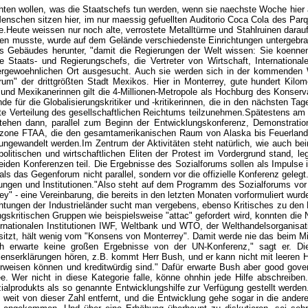
 achten wollen, was die Staatschefs tun werden, wenn sie naechste Woche hier
nschen sitzen hier, im nur maessig gefuellten Auditorio Coca Cola des Parqu
eute weissen nur noch alte, verrostete Metalltürme und Stahlruinen darauf
ßen musste, wurde auf dem Gelände verschiedenste Einrichtungen untergebra
des Gebäudes herunter, "damit die Regierungen der Welt wissen: Sie koenn
e Staats- und Regierungschefs, die Vertreter von Wirtschaft, Internation
ssergewoehnlichen Ort ausgesucht. Auch sie werden sich in der kommenden 
um" der drittgrößten Stadt Mexikos. Hier in Monterrey, gute hundert Kil
und Mexikanerinnen gilt die 4-Millionen-Metropole als Hochburg des Konservat
de für die Globalisierungskritiker und -kritikerinnen, die in den nächsten 
chte Verteilung des gesellschaftlichen Reichtums teilzunehmen.Spätestens
tehen dann, parallel zum Beginn der Entwicklungskonferenz, Demonstratio
szone FTAA, die den gesamtamerikanischen Raum von Alaska bis Feuerland 
ngewandelt werden.Im Zentrum der Aktivitäten steht natürlich, wie auch bei
itischen und wirtschaftlichen Eliten der Protest im Vordergrund stand, le
den Konferenzen teil. Die Ergebnisse des Sozialforums sollen als Impulse 
als das Gegenforum nicht parallel, sondern vor die offizielle Konferenz gele
rungen und Institutionen."Also steht auf dem Programm des Sozialforums vo
" - eine Vereinbarung, die bereits in den letzten Monaten vorformuliert wurd
tungen der Industrieländer sucht man vergebens, ebenso Kritisches zu den Fo
rungskritischen Gruppen wie beispielsweise "attac" gefordert wird, konnten d
rnationalen Institutionen IWF, Weltbank und WTO, der Welthandelsorganisatio
sitzt, hält wenig vom "Konsens von Monterrey". Damit werde nie das beim Mille
h erwarte keine großen Ergebnisse von der UN-Konferenz," sagt er. D
llenserklärungen hören, z.B. kommt Herr Bush, und er kann nicht mit leere
vorweisen können und kreditwürdig sind." Dafür erwarte Bush aber good gover
. Wer nicht in diese Kategorie falle, könne ohnhin jede Hilfe abschreiben.E
lprodukts als so genannte Entwicklungshilfe zur Verfügung gestellt werden. 
weit von dieser Zahl entfernt, und die Entwicklung gehe sogar in die andere