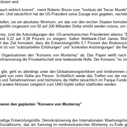
isiert wird.
auch wirklich kommt", meint Roberto Bissio vom "Instituto del Tercer Mundo
en. Und tatsächlich hat der US-Präsident seine Zusage erst gegeben, nach
tellen, sei ein absolutes Minimum, um das von den reichen Staaten formulier
lungshilfe insgesamt von 50 auf 100 Milliarden Dollar erhöht werden müsse, u
terrey, sind die Ankündigungen des US-amerikanischen Präsidenten ebenso "
rund 0,22 auf 0,39 Prozent zu steigern. Selbst Weltbank-Chef James Wol
 das Ziel formuliert, dass die Entwicklungshilfe 0,7 Prozent des Bruttosoz
ort ist von "substantiellen Erhöhungen" und "konkreten Anstrengungen" die Re
en Organisationen den "Konsens von Monterrey" ab. Das Papier weißt na
finanzierung die Privatwirtschaft eine bedeutende Rolle. Der Konsens "no sirv
bt, geht es allerdings unter den Globalisierungskritikern und -kritikerinnen
eld von zehn Dollar pro Person. Schließlich werde das Treffen von der me
und Teilnehmerinnen sind höchstens die Hälfte tatsächlich im Parque Fundido
 andere Aktionen zeitgleich zum UNO-Gipfel selbst stattfinden werden.
sieren den geplanten "Konsens von Monterrey"
chhaltige Entwicklungshilfe, Demokratisierung des Internationalen Waehrungsf
Sozialforums, das am Samstag im nordmexikanischen Monterrey zu Ende ging.