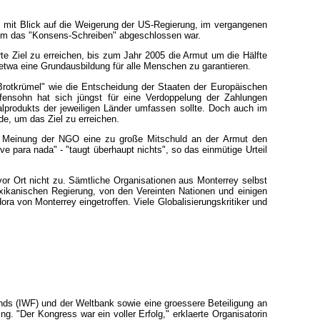
" mit Blick auf die Weigerung der US-Regierung, im vergangenen
dem das "Konsens-Schreiben" abgeschlossen war.
te Ziel zu erreichen, bis zum Jahr 2005 die Armut um die Hälfte
m etwa eine Grundausbildung für alle Menschen zu garantieren.
Brotkrümel" wie die Entscheidung der Staaten der Europäischen
fensohn hat sich jüngst für eine Verdoppelung der Zahlungen
ialprodukts der jeweiligen Länder umfassen sollte. Doch auch im
de, um das Ziel zu erreichen.
ch Meinung der NGO eine zu große Mitschuld an der Armut den
e para nada" - "taugt überhaupt nichts", so das einmütige Urteil
 vor Ort nicht zu. Sämtliche Organisationen aus Monterrey selbst
xikanischen Regierung, von den Vereinten Nationen und einigen
ra von Monterrey eingetroffen. Viele Globalisierungskritiker und
onds (IWF) und der Weltbank sowie eine groessere Beteiligung an
 "Der Kongress war ein voller Erfolg," erklaerte Organisatorin