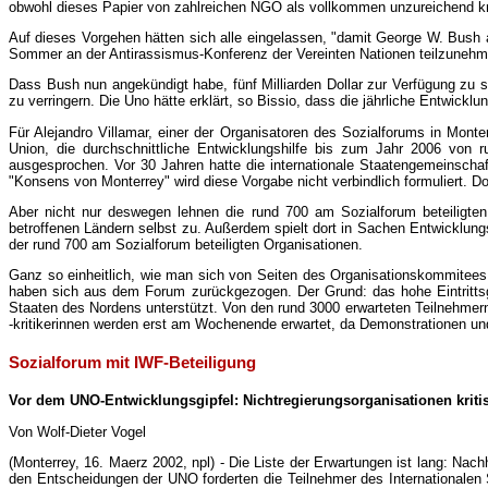
obwohl dieses Papier von zahlreichen NGO als vollkommen unzureichend krit
Auf dieses Vorgehen hätten sich alle eingelassen, "damit George W. Bush 
Sommer an der Antirassismus-Konferenz der Vereinten Nationen teilzunehm
Dass Bush nun angekündigt habe, fünf Milliarden Dollar zur Verfügung zu s
zu verringern. Die Uno hätte erklärt, so Bissio, dass die jährliche Entwick
Für Alejandro Villamar, einer der Organisatoren des Sozialforums in Mon
Union, die durchschnittliche Entwicklungshilfe bis zum Jahr 2006 von 
ausgesprochen. Vor 30 Jahren hatte die internationale Staatengemeinschaft
"Konsens von Monterrey" wird diese Vorgabe nicht verbindlich formuliert. D
Aber nicht nur deswegen lehnen die rund 700 am Sozialforum beteiligt
betroffenen Ländern selbst zu. Außerdem spielt dort in Sachen Entwicklungs
der rund 700 am Sozialforum beteiligten Organisationen.
Ganz so einheitlich, wie man sich von Seiten des Organisationskommitees gi
haben sich aus dem Forum zurückgezogen. Der Grund: das hohe Eintrittsg
Staaten des Nordens unterstützt. Von den rund 3000 erwarteten Teilnehmern 
-kritikerinnen werden erst am Wochenende erwartet, da Demonstrationen und
Sozialforum mit IWF-Beteiligung
Vor dem UNO-Entwicklungsgipfel: Nichtregierungsorganisationen kriti
Von Wolf-Dieter Vogel
(Monterrey, 16. Maerz 2002, npl) - Die Liste der Erwartungen ist lang: Na
den Entscheidungen der UNO forderten die Teilnehmer des Internationalen 