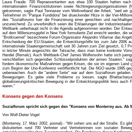
Laura Fraude. 700 Repraesentanten aus etwa 100 Staaten hatten nach 
internationalen Finanzinstitutionen sowie Nichtregierungsorganisatione
gekommen, sagte Paul Tennasee vom Weltverband der Arbeit, "weil wir ge
Teilnehmer im "Parque Fundidora" bei drueckender Hitze in der Vier-Million
des "Sozialforums fuer die Finanzierung einer gerechten und nachhaltig
unzureichend. Zu unverbindlich seien die Erklaerungen der Industriestaat
Weltbank ueberhaupt nicht in die Agenda aufgenommen worden. Der Entwu
auf dem Milleniumsgipfel in New York formulierte Ziel erreicht werden, die w
"Brotkruemel" bezeichnete Forum-Organisator Alejandro Villamar das Angeb
Entscheidung der EU-Staaten, die Entwicklungshilfe bis zum Jahr 2006 auf
internationale Staatengemeinschaft seit 30 Jahren zum Ziel gesetzt, 0,7 P
in letzter Minute angesichts der Tatsache, dass man keine konkrete Vor
Handel (Remalc). Auch Weltbank-Chef James Wolfensohn hatte sich juengst 
verschließen sich gegenüber Schlüsselprodukten der armen Staaten," sagte
fordern ökonomische Maßnahmen gegen Krisen, die sie im eigenen Land geg
zum Beginn der Uno-Konferenz veröffentlicht hat. Die NGO wurde 1995 ge
ueberwachen. Auch die "andere Seite" war auf dem Sozialforum geladen. 
Bewegungen. Es gebe viele Probleme zu loesen, sagte Bhattacharya,
globalisierungskritischen Bewegung in der Entwicklungspolitik liess auch
waren."
Konsens gegen den Konsens
Sozialforum spricht sich gegen den "Konsens von Monterrey aus. Ab M
Von Wolf-Dieter Vogel
(Monterrey, 17. März 2002, poonal).- "Wir sehen uns auf der Straße. Es g
diskutierten rund 700 Vertreter und Vertreterinnen von sozialen Bewe