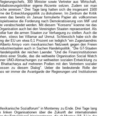
ierungschefs, 300 Minister sowie Vertreter aus Wirtschaft,
Globalisierungskritiker eigene Akzente setzen. Zudem sei man
che anreisen." Drei Tage lang hatten sich die insgesamt 1500
me der Entwicklungspolitik zu diskutieren. Im Zentrum der Kritik
ieren das bereits im Januar formulierte Papier als vollkommen
beispielsweise die Forderung nach Demokratisierung von IWF und
te verabschiedet werden. Mit diesem "Konsens" koenne nie das
Organisation auch bei den Vereinigten Staaten repraesentiert. Als
lar fuer die armen Staaten zur Verfuegung zu stellen. Auch die
hen, stiess bei Villamar auf Unmut. Schliesslich habe sich die
ung der EU um etwa 0,1 Prozent sei lediglich "ein Zugestaendnis
e Alberto Arroyo vom mexikanischen Netzwerk gegen den Freien
ndustriestaaten auch in Sachen Handelspolitik. "Die G7-Staaten
ndelspolitik der reichen Laender. "Und die Finanzinstitutionen
nis einer Studie, das die weltweite Organisation Social Watch
agener UNO-Abmachungen zur weltweiten sozialen Entwicklung zu
Bhattacharya auf mehreren Podien mit den Vertretern sozialer
lossen zu diesem Dialog". Ueber die bedeutende Rolle der
ass wir immer die Avantgarde der Regierungen und Institutionen
Mexikanische Sozialforum" in Monterrey zu Ende. Drei Tage lang
 linken Organisationen über die Zukunft der internationalen