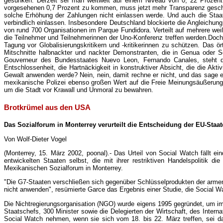
gesunken. Derzeit sei man weltweit auf einem Niveau von 0, 22 Prozent
vorgesehenen 0,7 Prozent zu kommen, muss jetzt mehr Transparenz gescha
solche Erhöhung der Zahlungen nicht einlassen werde. Und auch die Staat
verbindlich einlassen. Insbesondere Deutschland blockierte die Angleichung
von rund 700 Organisationen im Parque Fundidora. Verteilt auf mehrere we
die Teilnehmer und Teilnehmerinnen der Uno-Konferenz treffen werden.Doc
Tagung vor Globalisierungskritikern und -kritikerinnen zu schützen. Das ö
Mitschnitte halbnackter und nackter Demonstranten, die in Genua oder S
Gouverneur des Bundesstaates Nuevo Leon, Fernando Canales, steht der
Entschlossenheit, die Hartnäckigkeit in konstruktiver Absicht, die die Ak
Gewalt anwenden werde? Nein, nein, damit rechne er nicht, und das sage er
mexikanische Polizei ebenso großen Wert auf die Freie Meinungsäußerung l
um die Stadt vor Krawall und Unmoral zu bewahren.
Brotkrümel aus den USA
Das Sozialforum in Monterrey verurteilt die Entscheidung der EU-Staat
Von Wolf-Dieter Vogel
(Monterrey, 15. März 2002, poonal).- Das Urteil von Social Watch fällt e
entwickelten Staaten selbst, die mit ihrer restriktiven Handelspolitik d
Mexikanischen Sozialforum in Monterrey.
"Die G7-Staaten verschließen sich gegenüber Schlüsselprodukten der arme
nicht anwenden", resümierte Garce das Ergebnis einer Studie, die Social Wa
Die Nichtregierungsorganisation (NGO) wurde eigens 1995 gegründet, um i
Staatschefs, 300 Minister sowie die Delegierten der Wirtschaft, des Inte
Social Watch nehmen, wenn sie sich vom 18. bis 22. März treffen, sei da