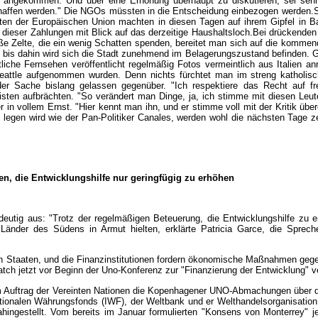
 angekommen. Und über eine Erhöhung überhaupt zu diskutieren, sei sehr
ffen werden." Die NGOs müssten in die Entscheidung einbezogen werden.Sc
en der Europäischen Union machten in diesen Tagen auf ihrem Gipfel in Bar
 dieser Zahlungen mit Blick auf das derzeitige Haushaltsloch.Bei drückenden 
iße Zelte, die ein wenig Schatten spenden, bereitet man sich auf die kommen
h bis dahin wird sich die Stadt zunehmend im Belagerungszustand befinden.
rtliche Fernsehen veröffentlicht regelmäßig Fotos vermeintlich aus Italien a
eattle aufgenommen wurden. Denn nichts fürchtet man im streng katholisc
 Sache bislang gelassen gegenüber. "Ich respektiere das Recht auf fre
tivisten aufbrächten. "So verändert man Dinge, ja, ich stimme mit diesen Le
 in vollem Ernst. "Hier kennt man ihn, und er stimme voll mit der Kritik übe
egen wird wie der Pan-Politiker Canales, werden wohl die nächsten Tage zei
en, die Entwicklungshilfe nur geringfügig zu erhöhen
indeutig aus: "Trotz der regelmäßigen Beteuerung, die Entwicklungshilfe zu 
ie Länder des Südens in Armut hielten, erklärte Patricia Garce, die Sprec
n Staaten, und die Finanzinstitutionen fordern ökonomische Maßnahmen gege
tch jetzt vor Beginn der Uno-Konferenz zur "Finanzierung der Entwicklung" ver
m Auftrag der Vereinten Nationen die Kopenhagener UNO-Abmachungen über di
rnationalen Währungsfonds (IWF), der Weltbank und er Welthandelsorganisat
hingestellt. Vom bereits im Januar formulierten "Konsens von Monterrey" j