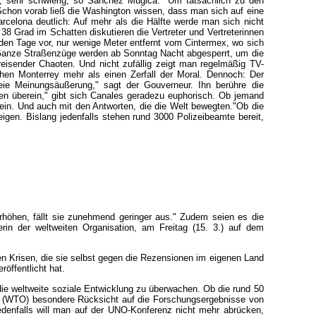
, sehr schwierig, so Sanchez Mugica. "Um tatsächlich zu den
hon vorab ließ die Washington wissen, dass man sich auf eine
celona deutlich: Auf mehr als die Hälfte werde man sich nicht
38 Grad im Schatten diskutieren die Vertreter und Vertreterinnen
den Tage vor, nur wenige Meter entfernt vom Cintermex, wo sich
 Ganze Straßenzüge werden ab Sonntag Nacht abgesperrt, um die
nreisender Chaoten. Und nicht zufällig zeigt man regelmäßig TV-
hen Monterrey mehr als einen Zerfall der Moral. Dennoch: Der
ie Meinungsäußerung," sagt der Gouverneur. Ihn berühre die
uten überein," gibt sich Canales geradezu euphorisch. Ob jemand
rein. Und auch mit den Antworten, die die Welt bewegten."Ob die
gen. Bislang jedenfalls stehen rund 3000 Polizeibeamte bereit,
erhöhen, fällt sie zunehmend geringer aus." Zudem seien es die
herin der weltweiten Organisation, am Freitag (15. 3.) auf dem
n Krisen, die sie selbst gegen die Rezensionen im eigenen Land
öffentlicht hat.
e weltweite soziale Entwicklung zu überwachen. Ob die rund 50
ion (WTO) besondere Rücksicht auf die Forschungsergebnisse von
edenfalls will man auf der UNO-Konferenz nicht mehr abrücken,