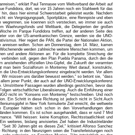
 anreisen," erklärt Paul Tennasee vom Weltverband der Arbeit auf
e Fundidora, dort, wo vor 15 Jahren noch ein Stahlwerk für das
 hin, dass hier einmal Schwerstarbeit geleistet wurde. Nachdem
cht: ein Vergnügungspark, Sportplätze, eine Rennpiste und eben
en wegrennen, sie koennen sich verstecken, wo immer sie auch
alem Waehrungsfonds und Weltbank, die Delegierten der großen
Woche im Parque Fundidora treffen, auf der anderen Seite des
ometer von der US-amerikanischen Grenze, werden sie die UNO-
ivismus. Hier regiert die PAN, die Partei der Nationalen Aktion,
Tage anreisen wollen. Schon am Donnerstag, dem 14. März, kamen
 am Wochenende werden zahlreiche weitere Menschen kommen, um
nen und andere Aktionen an: Für die komplette Streichung der
verbinden soll, gegen den Plan Puebla Panama, durch den die
m anstehenden offiziellen Uno-Gipfel, die Zukunft der verarmten
gt man beim Sozialforum in Monterrey Wert darauf, konstruktiv,
in die Uno-Entwicklungskonferenz eingebracht werden. Vor allem
gt. Wir müssen uns darüber bewusst werden," so betont sie, "dass
r allem jener Punkt, der auch auf der UNO-Enwicklungskonferenz
e. Umstrittene Passagen wurden allerdings gestrichen, bevor das
lgen wirtschaftlicher Liberalisierung. Auch die Einführung einer
ie NGO nicht im "Konsens von Monterrey" festschreiben. Und noch
n. Ein Schritt in diese Richtung ist jedoch nicht in Sicht.Auch
niumsgipfel in New York formulierte Ziel erreicht, die weltweite
ie Europäer hätten sich schon in den Vorverhandlungen dem
n Händen kommen. Es ist schon ausgehandelt, dass er rund 7 Mrd
nance. "Will heissen: keine Korruption, Rechtsstaatlichkeit und
in weiteres, bislang anvisiertes Ziel haben die Industrieländer
"Seit 30 Jahren gibt es dieses Ziel," kritisiert Alfonso Sanchez
 Richtung: in den Neunzigern seien die Transferleistungen noch