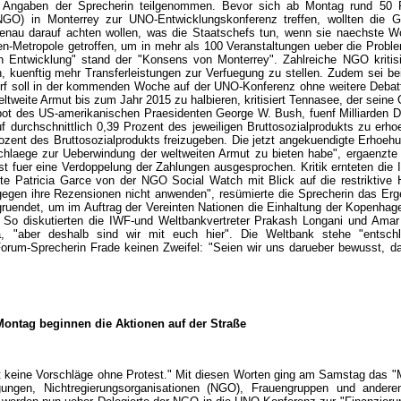
Angaben der Sprecherin teilgenommen. Bevor sich ab Montag rund 50 Reg
n (NGO) in Monterrey zur UNO-Entwicklungskonferenz treffen, wollten die 
nau darauf achten wollen, was die Staatschefs tun, wenn sie naechste Wo
en-Metropole getroffen, um in mehr als 100 Veranstaltungen ueber die Proble
en Entwicklung" stand der "Konsens von Monterrey". Zahlreiche NGO kritis
en, kuenftig mehr Transferleistungen zur Verfuegung zu stellen. Zudem sei 
rf soll in der kommenden Woche auf der UNO-Konferenz ohne weitere Debat
eltweite Armut bis zum Jahr 2015 zu halbieren, kritisiert Tennasee, der seine 
ot des US-amerikanischen Praesidenten George W. Bush, fuenf Milliarden Dol
 durchschnittlich 0,39 Prozent des jeweiligen Bruttosozialprodukts zu erhoe
rozent des Bruttosozialprodukts freizugeben. Die jetzt angekuendigte Erhoeh
schlaege zur Ueberwindung der weltweiten Armut zu bieten habe", ergaenzt
fuer eine Verdoppelung der Zahlungen ausgesprochen. Kritik ernteten die I
 Patricia Garce von der NGO Social Watch mit Blick auf die restriktive Ha
en ihre Rezensionen nicht anwenden", resümierte die Sprecherin das Ergeb
gruendet, um im Auftrag der Vereinten Nationen die Einhaltung der Kopenh
So diskutierten die IWF-und Weltbankvertreter Prakash Longani und Amar 
 "aber deshalb sind wir mit euch hier". Die Weltbank stehe "entsch
 Forum-Sprecherin Frade keinen Zweifel: "Seien wir uns darueber bewusst, d
ontag beginnen die Aktionen auf der Straße
ibt keine Vorschläge ohne Protest." Mit diesen Worten ging am Samstag das "
gungen, Nichtregierungsorganisationen (NGO), Frauengruppen und anderen