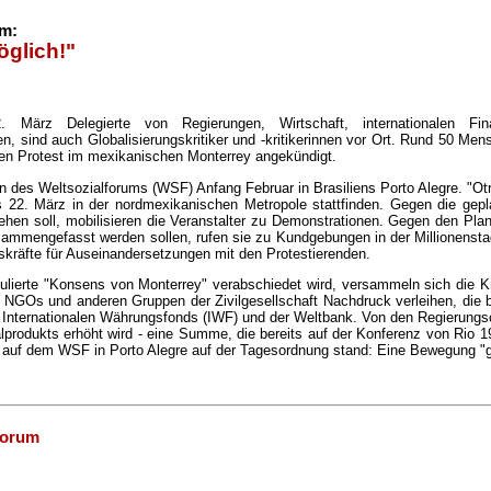
um:
öglich!"
z Delegierte von Regierungen, Wirtschaft, internationalen Finan
, sind auch Globalisierungskritiker und -kritikerinnen vor Ort. Rund 50 Men
ren Protest im mexikanischen Monterrey angekündigt.
en des Weltsozialforums (WSF) Anfang Februar in Brasiliens Porto Alegre. "Ot
s 22. März in der nordmexikanischen Metropole stattfinden. Gegen die gep
ehen soll, mobilisieren die Veranstalter zu Demonstrationen. Gegen den Pl
sammengefasst werden sollen, rufen sie zu Kundgebungen in der Millionenstad
tskräfte für Auseinandersetzungen mit den Protestierenden.
ulierte "Konsens von Monterrey" verabschiedet wird, versammeln sich die Kri
 NGOs und anderen Gruppen der Zivilgesellschaft Nachdruck verleihen, die 
Internationalen Währungsfonds (IWF) und der Weltbank. Von den Regierungsch
produkts erhöht wird - eine Summe, die bereits auf der Konferenz von Rio 19
ts auf dem WSF in Porto Alegre auf der Tagesordnung stand: Eine Bewegung "
forum