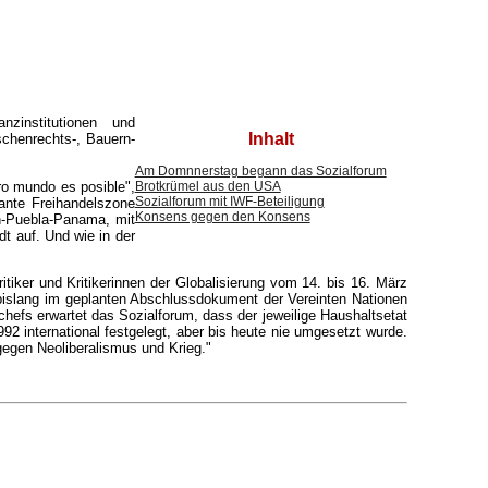
zinstitutionen und
Inhalt
schenrechts-, Bauern-
Am Domnnerstag begann das Sozialforum
ro mundo es posible",
Brotkrümel aus den USA
Sozialforum mit IWF-Beteiligung
lante Freihandelszone
Konsens gegen den Konsens
an-Puebla-Panama, mit
t auf. Und wie in der
tiker und Kritikerinnen der Globalisierung vom 14. bis 16. März
bislang im geplanten Abschlussdokument der Vereinten Nationen
efs erwartet das Sozialforum, dass der jeweilige Haushaltsetat
92 international festgelegt, aber bis heute nie umgesetzt wurde.
gegen Neoliberalismus und Krieg."