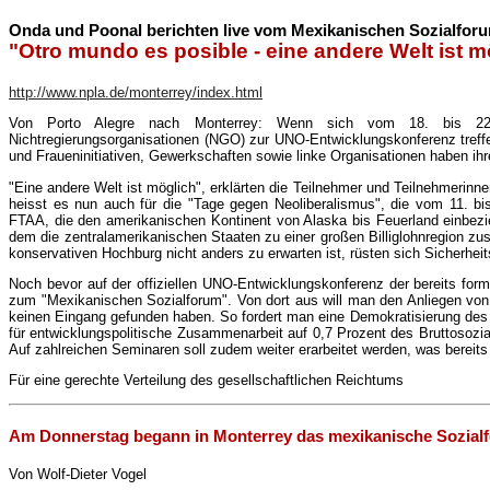
Onda und Poonal berichten live vom Mexikanischen Sozialfor
"Otro mundo es posible - eine andere Welt ist m
http://www.npla.de/monterrey/index.html
Von Porto Alegre nach Monterrey: Wenn sich vom 18. bis 22. Mär
Nichtregierungsorganisationen (NGO) zur UNO-Entwicklungskonferenz treffen
und Fraueninitiativen, Gewerkschaften sowie linke Organisationen haben ih
"Eine andere Welt ist möglich", erklärten die Teilnehmer und Teilnehmerinn
heisst es nun auch für die "Tage gegen Neoliberalismus", die vom 11. bi
FTAA, die den amerikanischen Kontinent von Alaska bis Feuerland einbezi
dem die zentralamerikanischen Staaten zu einer großen Billiglohnregion zu
konservativen Hochburg nicht anders zu erwarten ist, rüsten sich Sicherhei
Noch bevor auf der offiziellen UNO-Entwicklungskonferenz der bereits form
zum "Mexikanischen Sozialforum". Von dort aus will man den Anliegen von
keinen Eingang gefunden haben. So fordert man eine Demokratisierung des 
für entwicklungspolitische Zusammenarbeit auf 0,7 Prozent des Bruttosozial
Auf zahlreichen Seminaren soll zudem weiter erarbeitet werden, was berei
Für eine gerechte Verteilung des gesellschaftlichen Reichtums
Am Donnerstag begann in Monterrey das mexikanische Sozial
Von Wolf-Dieter Vogel