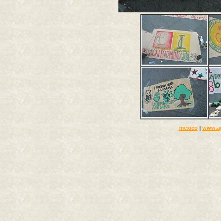
mexico
|
www.a