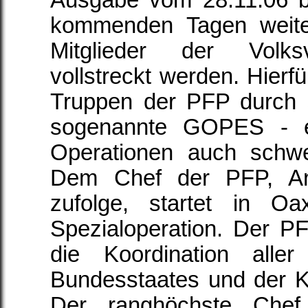
Ausgabe vom 28.11.06 be
kommenden Tagen weite
Mitglieder der Volk
vollstreckt werden. Hierf
Truppen der PFP durch s
sogenannte GOPES - er
Operationen auch schwe
Dem Chef der PFP, Ar
zufolge, startet in O
Spezialoperation. Der PF
die Koordination aller
Bundesstaates und der
Der ranghöchste Che