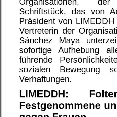
Organisationen, de
Schriftstück, das von 
Präsident von LIMEDDH 
Vertreterin der Organisa
Sánchez Maya unterzeic
sofortige Aufhebung al
führende Persönlichke
sozialen Bewegung s
Verhaftungen.
LIMEDDH: Folte
Festgenommene und
gegen Frauen