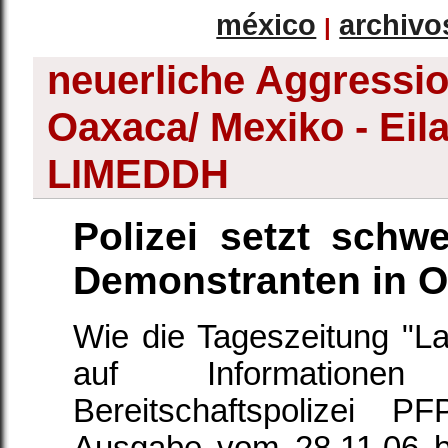
méxico
archivo
|
neuerliche Aggression
Oaxaca/ Mexiko - Eil
LIMEDDH
Polizei setzt schw
Demonstranten in O
Wie die Tageszeitung "L
auf Informationen
Bereitschaftspolizei P