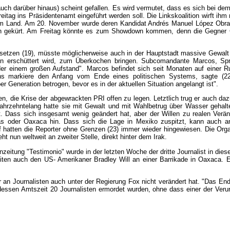
uch darüber hinaus) scheint gefallen. Es wird vermutet, dass es sich bei d
eitag ins Präsidentenamt eingeführt werden soll. Die Linkskoalition wirft ih
ten im Land. Am 20. November wurde deren Kandidat Andrés Manuel López Obr
ten gekürt. Am Freitag könnte es zum Showdown kommen, denn die Gegner 
zusetzen (19), müsste möglicherweise auch in der Hauptstadt massive Gewal
kten erschüttert wird, zum Überkochen bringen. Subcomandante Marcos, S
oder einem großen Aufstand". Marcos befindet sich seit Monaten auf einer 
s markiere den Anfang vom Ende eines politischen Systems, sagte (22
 Generation betrogen, bevor es in der aktuellen Situation angelangt ist".
n, die Krise der abgewrackten PRI offen zu legen. Letztlich trug er auch da
hrzehntelang hatte sie mit Gewalt und mit Wahlbetrug über Wasser gehalte
t. Dass sich insgesamt wenig geändert hat, aber der Willen zu realen Verän
s oder Oaxaca hin. Dass sich die Lage in Mexiko zuspitzt, kann auch an
f hatten die Reporter ohne Grenzen (23) immer wieder hingewiesen. Die Org
ht nun weltweit an zweiter Stelle, direkt hinter dem Irak.
nzeitung "Testimonio" wurde in der letzten Woche der dritte Journalist in di
eiten auch den US- Amerikaner Bradley Will an einer Barrikade in Oaxaca. Er 
der an Journalisten auch unter der Regierung Fox nicht verändert hat. "Das 
dessen Amtszeit 20 Journalisten ermordet wurden, ohne dass einer der Veru