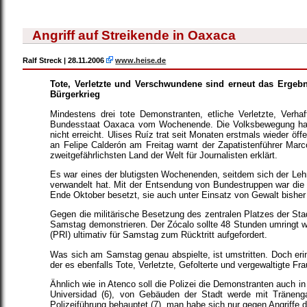
Angriff auf Streikende in Oaxaca
Ralf Streck | 28.11.2006
www.heise.de
Tote, Verletzte und Verschwundene sind erneut das Ergebn
Bürgerkrieg
Mindestens drei tote Demonstranten, etliche Verletzte, Verh
Bundesstaat Oaxaca vom Wochenende. Die Volksbewegung hat i
nicht erreicht. Ulises Ruíz trat seit Monaten erstmals wieder öf
an Felipe Calderón am Freitag warnt der Zapatistenführer Ma
zweitgefährlichsten Land der Welt für Journalisten erklärt.
Es war eines der blutigsten Wochenenden, seitdem sich der Leh
verwandelt hat. Mit der Entsendung von Bundestruppen war die 
Ende Oktober besetzt, sie auch unter Einsatz von Gewalt bisher n
Gegen die militärische Besetzung des zentralen Platzes der S
Samstag demonstrieren. Der Zócalo sollte 48 Stunden umringt we
(PRI) ultimativ für Samstag zum Rücktritt aufgefordert.
Was sich am Samstag genau abspielte, ist umstritten. Doch erinn
der es ebenfalls Tote, Verletzte, Gefolterte und vergewaltigte
Ähnlich wie in Atenco soll die Polizei die Demonstranten auch
Universidad (6), von Gebäuden der Stadt werde mit Träneng
Polizeiführung behauptet (7), man habe sich nur gegen Angriffe 