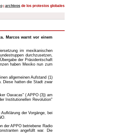
co
archivos
de los protestos globales
|
ca. Marcos warnt vor einem
ndersetzung im mexikanischen
Bundestruppen durchzusetzen,
r Übergabe der Präsidentschaft
Grenzen haben Mexiko nun zum
inen allgemeinen Aufstand (1)
. Diese hatten die Stadt zwar
lker Oaxacas" ( APPO (3)) am
 Institutionellen Revolution"
e Aufklärung der Vorgänge, bei
UNO.
von der APPO betriebene Radio
stranten angefüllt war. Die