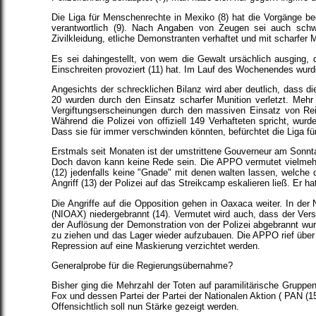
Die Liga für Menschenrechte in Mexiko (8) hat die Vorgänge beo
verantwortlich (9). Nach Angaben von Zeugen sei auch sch
Zivilkleidung, etliche Demonstranten verhaftet und mit scharfer
Es sei dahingestellt, von wem die Gewalt ursächlich ausging,
Einschreiten provoziert (11) hat. Im Lauf des Wochenendes wur
Angesichts der schrecklichen Bilanz wird aber deutlich, dass di
20 wurden durch den Einsatz scharfer Munition verletzt. Me
Vergiftungserscheinungen durch den massiven Einsatz von Rei
Während die Polizei von offiziell 149 Verhafteten spricht, wur
Dass sie für immer verschwinden könnten, befürchtet die Liga f
Erstmals seit Monaten ist der umstrittene Gouverneur am Sonntag 
Doch davon kann keine Rede sein. Die APPO vermutet vielmehr, d
(12) jedenfalls keine "Gnade" mit denen walten lassen, welche 
Angriff (13) der Polizei auf das Streikcamp eskalieren ließ. Er 
Die Angriffe auf die Opposition gehen in Oaxaca weiter. In d
(NIOAX) niedergebrannt (14). Vermutet wird auch, dass der Ve
der Auflösung der Demonstration von der Polizei abgebrannt w
zu ziehen und das Lager wieder aufzubauen. Die APPO rief über i
Repression auf eine Maskierung verzichtet werden.
Generalprobe für die Regierungsübernahme?
Bisher ging die Mehrzahl der Toten auf paramilitärische Gruppe
Fox und dessen Partei der Partei der Nationalen Aktion ( PAN (1
Offensichtlich soll nun Stärke gezeigt werden.