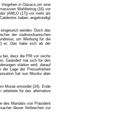
em Vorgehen in Oaxaca um eine
m massiven Wahlbetrug (16) vor
ador (AMLO (17)) vor mehr als
Calderóns haben angekündigt
t eingesetzt werden. Doch das
precher der südmexikanischen
Rundreise, um Werbung für die
) er. Das habe sich ab der
zu bei, dass die PRI vor sechs
n. Geändert hat sich für den
derungen stärker wird, darauf
 der Lage der Pressefreiheit
anisation hat nun Mexiko aber
esem Monat ermordet (24). Ende
arbeitete für das alternative
Ende des Mandats von Präsident
rsacher dieser Verbrechen zur