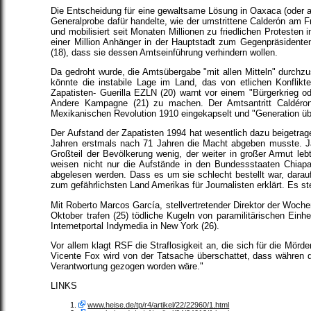
Die Entscheidung für eine gewaltsame Lösung in Oaxaca (oder a
Generalprobe dafür handelte, wie der umstrittene Calderón am Fr
und mobilisiert seit Monaten Millionen zu friedlichen Protes
einer Million Anhänger in der Hauptstadt zum Gegenpräsiden
(18), dass sie dessen Amtseinführung verhindern wollen.
Da gedroht wurde, die Amtsübergabe "mit allen Mitteln" durch
könnte die instabile Lage im Land, das von etlichen Konfli
Zapatisten- Guerilla EZLN (20) warnt vor einem "Bürgerkrieg 
Andere Kampagne (21) zu machen. Der Amtsantritt Caldéron
Mexikanischen Revolution 1910 eingekapselt und "Generation über
Der Aufstand der Zapatisten 1994 hat wesentlich dazu beigetrage
Jahren erstmals nach 71 Jahren die Macht abgeben musste. Ja
Großteil der Bevölkerung wenig, der weiter in großer Armut leb
weisen nicht nur die Aufstände in den Bundessstaaten Chiapa
abgelesen werden. Dass es um sie schlecht bestellt war, darau
zum gefährlichsten Land Amerikas für Journalisten erklärt. Es ste
Mit Roberto Marcos García, stellvertretender Direktor der Woche
Oktober trafen (25) tödliche Kugeln von paramilitärischen Einh
Internetportal Indymedia in New York (26).
Vor allem klagt RSF die Straflosigkeit an, die sich für die Mör
Vicente Fox wird von der Tatsache überschattet, dass währen 
Verantwortung gezogen worden wäre."
LINKS
www.heise.de/tp/r4/artikel/22/22960/1.html