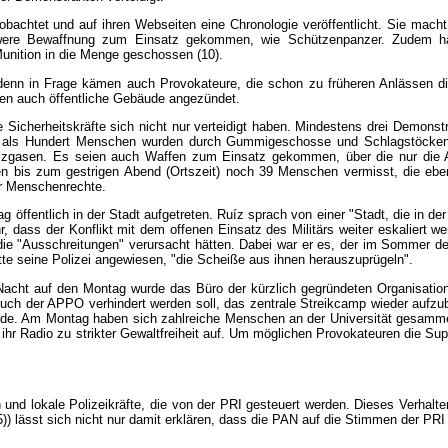
bachtet und auf ihren Webseiten eine Chronologie veröffentlicht. Sie macht d
were Bewaffnung zum Einsatz gekommen, wie Schützenpanzer. Zudem hät
 Munition in die Menge geschossen (10).
 denn in Frage kämen auch Provokateure, die schon zu früheren Anlässen d
den auch öffentliche Gebäude angezündet.
e Sicherheitskräfte sich nicht nur verteidigt haben. Mindestens drei Demonst
hr als Hundert Menschen wurden durch Gummigeschosse und Schlagstöcken 
zgasen. Es seien auch Waffen zum Einsatz gekommen, über die nur die Ar
den bis zum gestrigen Abend (Ortszeit) noch 39 Menschen vermisst, die eben
ür Menschenrechte.
öffentlich in der Stadt aufgetreten. Ruíz sprach von einer "Stadt, die in der 
ass der Konflikt mit dem offenen Einsatz des Militärs weiter eskaliert wer
die "Ausschreitungen" verursacht hätten. Dabei war er es, der im Sommer de
hatte seine Polizei angewiesen, "die Scheiße aus ihnen herauszuprügeln".
er Nacht auf den Montag wurde das Büro der kürzlich gegründeten Organisat
rsuch der APPO verhindert werden soll, das zentrale Streikcamp wieder auf
urde. Am Montag haben sich zahlreiche Menschen an der Universität gesamme
hr Radio zu strikter Gewaltfreiheit auf. Um möglichen Provokateuren die Supp
n und lokale Polizeikräfte, die von der PRI gesteuert werden. Dieses Verhalt
5)) lässt sich nicht nur damit erklären, dass die PAN auf die Stimmen der PR