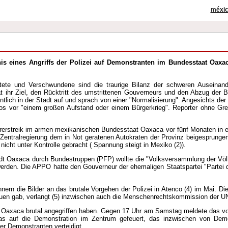
méxi
is eines Angriffs der Polizei auf Demonstranten im Bundesstaat Oaxa
aftete und Verschwundene sind die traurige Bilanz der schweren Auseina
hr Ziel, den Rücktritt des umstrittenen Gouverneurs und den Abzug der 
fentlich in der Stadt auf und sprach von einer "Normalisierung". Angesichts de
rcos vor "einem großen Aufstand oder einem Bürgerkrieg". Reporter ohne 
rerstreik im armen mexikanischen Bundesstaat Oaxaca vor fünf Monaten in e
Zentralregierung dem in Not geratenen Autokraten der Provinz beigesprungen
icht unter Kontrolle gebracht ( Spannung steigt in Mexiko (2)).
tadt Oaxaca durch Bundestruppen (PFP) wollte die "Volksversammlung der Vö
rden. Die APPO hatte den Gouverneur der ehemaligen Staatspartei "Partei der
ern die Bilder an das brutale Vorgehen der Polizei in Atenco (4) im Mai. Di
 Frauen gab, verlangt (5) inzwischen auch die Menschenrechtskommission der 
 in Oaxaca brutal angegriffen haben. Gegen 17 Uhr am Samstag meldete das 
as auf die Demonstration im Zentrum gefeuert, das inzwischen von Demon
der Demonstranten verteidigt.