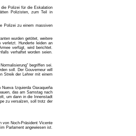
ie Polizei für die Eskalation
ten Polizisten, zum Teil in
ie Polizei zu einem massiven
ranten wurden getötet, weitere
verletzt. Hunderte leiden an
mee verfügt, wird berichtet.
falls verhaftet worden seien.
Normalisierung" begriffen sei.
den soll. Der Gouverneur will
n Streik der Lehrer mit einem
ion Nueva Izquierda Oaxaqueña
zubauen, das am Samstag nach
lt, um dann in die Innenstadt
e zu versalzen, soll trotz der
en von Noch-Präsident Vicente
I im Parlament angewiesen ist.