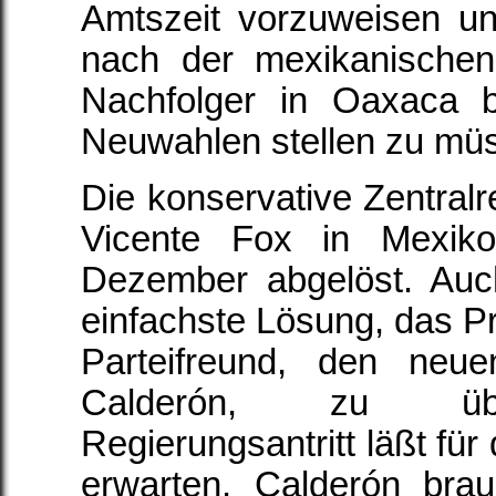
Amtszeit vorzuweisen un
nach der mexikanische
Nachfolger in Oaxaca 
Neuwahlen stellen zu mü
Die konservative Zentralr
Vicente Fox in Mexik
Dezember abgelöst. Auc
einfachste Lösung, das 
Parteifreund, den neue
Calderón, zu üb
Regierungsantritt läßt fü
erwarten. Calderón bra