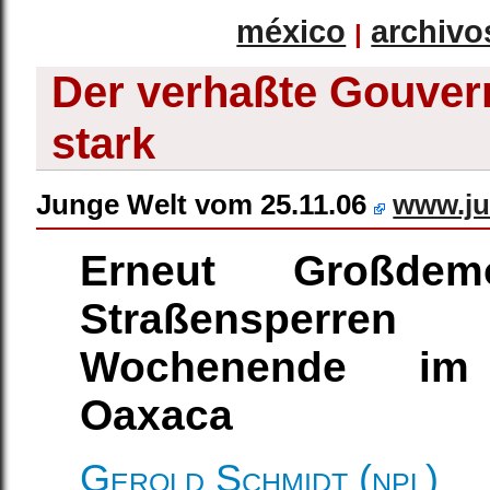
méxico
archivo
|
Der verhaßte Gouvern
stark
Junge Welt vom 25.11.06
www.ju
Erneut Großdem
Straßensperr
Wochenende im 
Oaxaca
Gerold Schmidt (npl)