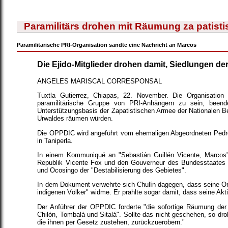
Paramilitärs drohen mit Räumung za patisti
Paramilitärische PRI-Organisation sandte eine Nachricht an Marcos
Die Ejido-Mitglieder drohen damit, Siedlungen de
ANGELES MARISCAL CORRESPONSAL
Tuxtla Gutierrez, Chiapas, 22. November. Die Organisatio
paramilitärische Gruppe von PRI-Anhängern zu sein, been
Unterstützungsbasis der Zapatistischen Armee der Nationalen Be
Urwaldes räumen würden.
Die OPPDIC wird angeführt vom ehemaligen Abgeordneten Pedro 
in Taniperla.
In einem Kommuniqué an "Sebastián Guillén Vicente, Marcos
Republik Vicente Fox und den Gouverneur des Bundesstaates P
und Ocosingo der "Destabilisierung des Gebietes".
In dem Dokument verwehrte sich Chulín dagegen, dass seine Orga
indigenen Völker" widme. Er prahlte sogar damit, dass seine Akt
Der Anführer der OPPDIC forderte "die sofortige Räumung der
Chilón, Tombalá und Sitalá". Sollte das nicht geschehen, so dr
die ihnen per Gesetz zustehen, zurückzuerobern."