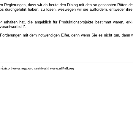
en Regierungen, dass wir ab heute den Dialog mit den so genannten Räten d
os durchgeführt haben, zu lösen, weswegen wir sie auffordern, entweder ihre 
 erhalten hat, die angeblich für Produktionsprojekte bestimmt waren, erkl
verantwortlich".
Forderungen mit dem notwendigen Eifer, denn wenn Sie es nicht tun, dann we
méxico
|
www.agp.org
|
www.all4all.org
(
archives
)