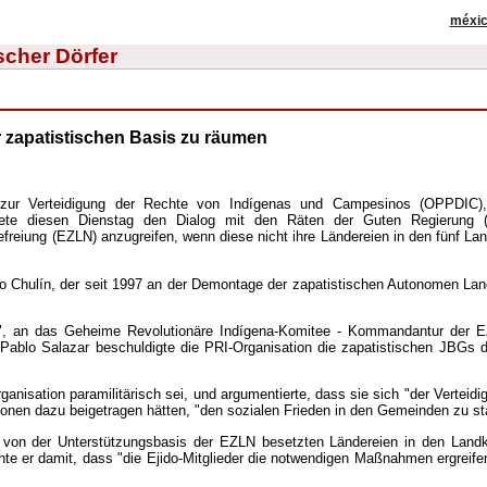
méxi
scher Dörfer
r zapatistischen Basis zu räumen
n zur Verteidigung der Rechte von Indígenas und Campesinos (OPPDIC),
dete diesen Dienstag den Dialog mit den Räten der Guten Regierung 
freiung (EZLN) anzugreifen, wenn diese nicht ihre Ländereien in den fünf L
Chulín, der seit 1997 an der Demontage der zapatistischen Autonomen Landk
", an das Geheime Revolutionäre Indígena-Komitee - Kommandantur der E
ablo Salazar beschuldigte die PRI-Organisation die zapatistischen JBGs d
nisation paramilitärisch sei, und argumentierte, dass sie sich "der Verteidi
ionen dazu beigetragen hätten, "den sozialen Frieden in den Gemeinden zu sta
 von der Unterstützungsbasis der EZLN besetzten Ländereien in den Landk
ohte er damit, dass "die Ejido-Mitglieder die notwendigen Maßnahmen ergreife