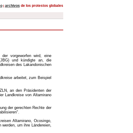
co
archivos
de los protestos globales
|
 der vorgeworfen wird, eine
(JBG) und kündigte an, die
andkreisen des Lakandonischen
reise arbeitet, zum Beispiel
ZLN, an den Präsidenten der
er Landkreise von Altamirano
gung der gerechten Rechte der
bilisieren".
reisen Altamirano, Ocosingo,
n werden, um ihre Ländereien,