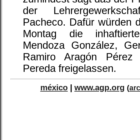
der Lehrergewerksch
Pacheco. Dafür würden 
Montag die inhaftiert
Mendoza González, Ge
Ramiro Aragón Pérez 
Pereda freigelassen.
méxico
|
www.agp.org
(
ar