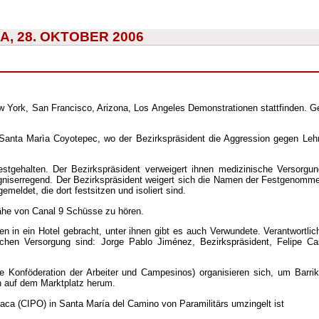
, 28. OKTOBER 2006
w York, San Francisco, Arizona, Los Angeles Demonstrationen stattfinden. 
n Santa Marìa Coyotepec, wo der Bezirkspräsident die Aggression gegen Le
stgehalten. Der Bezirkspräsident verweigert ihnen medizinische Versorgung
rgniserregend. Der Bezirkspräsident weigert sich die Namen der Festgenomm
meldet, die dort festsitzen und isoliert sind.
ähe von Canal 9 Schüsse zu hören.
 in ein Hotel gebracht, unter ihnen gibt es auch Verwundete. Verantwortlich
chen Versorgung sind: Jorge Pablo Jiménez, Bezirkspräsident, Felipe Ca
e Konföderation der Arbeiter und Campesinos) organisieren sich, um Barri
ch auf dem Marktplatz herum.
aca (CIPO) in Santa María del Camino von Paramilitärs umzingelt ist