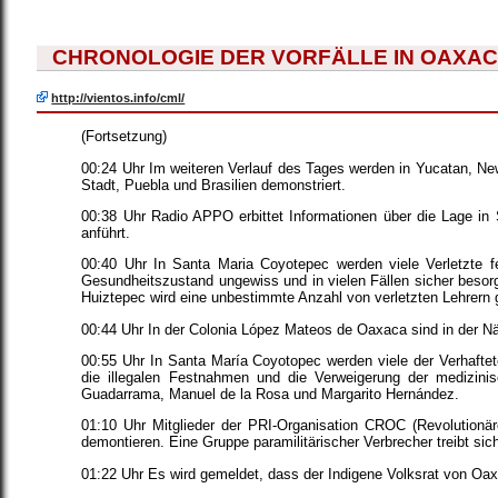
CHRONOLOGIE DER VORFÄLLE IN OAXACA
http://vientos.info/cml/
(Fortsetzung)
00:24 Uhr Im weiteren Verlauf des Tages werden in Yucatan, Ne
Stadt, Puebla und Brasilien demonstriert.
00:38 Uhr Radio APPO erbittet Informationen über die Lage i
anführt.
00:40 Uhr In Santa Maria Coyotepec werden viele Verletzte fe
Gesundheitszustand ungewiss und in vielen Fällen sicher beso
Huiztepec wird eine unbestimmte Anzahl von verletzten Lehrern ge
00:44 Uhr In der Colonia López Mateos de Oaxaca sind in der N
00:55 Uhr In Santa María Coyotopec werden viele der Verhafteten
die illegalen Festnahmen und die Verweigerung der medizinis
Guadarrama, Manuel de la Rosa und Margarito Hernández.
01:10 Uhr Mitglieder der PRI-Organisation CROC (Revolutionär
demontieren. Eine Gruppe paramilitärischer Verbrecher treibt si
01:22 Uhr Es wird gemeldet, dass der Indigene Volksrat von Oax