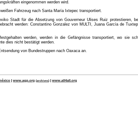
rungskräften eingenommen werden wird.
eißen Fahrzeug nach Santa María Ixtepec transportiert.
xiko Stadt für die Absetzung von Gouverneur Ulises Ruiz protestieren, be
ebracht werden: Constantino Gonzalez von MULTI, Juana García de Tuxtep
stgehalten werden, werden in die Gefängnisse transportiert, wo sie sche
te dies nicht bestätigt werden.
e Entsendung von Bundestruppen nach Oaxaca an.
méxico
|
www.agp.org
|
www.all4all.org
(
archives
)