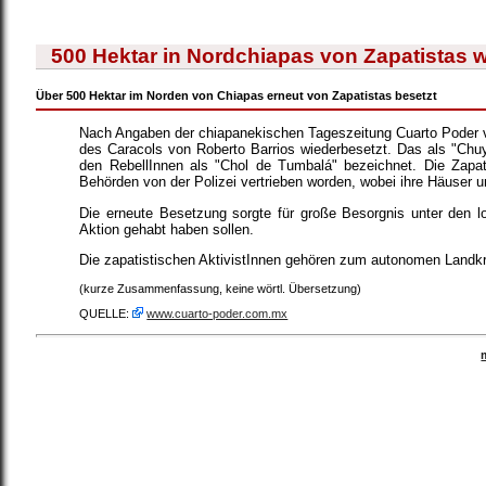
500 Hektar in Nordchiapas von Zapatistas 
Über 500 Hektar im Norden von Chiapas erneut von Zapatistas besetzt
Nach Angaben der chiapanekischen Tageszeitung Cuarto Poder 
des Caracols von Roberto Barrios wiederbesetzt. Das als "Chuyi
den RebellInnen als "Chol de Tumbalá" bezeichnet. Die Zapa
Behörden von der Polizei vertrieben worden, wobei ihre Häuser u
Die erneute Besetzung sorgte für große Besorgnis unter den lo
Aktion gehabt haben sollen.
Die zapatistischen AktivistInnen gehören zum autonomen Landkre
(kurze Zusammenfassung, keine wörtl. Übersetzung)
QUELLE:
www.cuarto-poder.com.mx