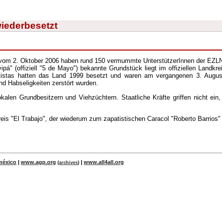
wiederbesetzt
vom 2. Oktober 2006 haben rund 150 vermummte UnterstützerInnen der EZLN
pá" (offiziell "5 de Mayo") bekannte Grundstück liegt im offiziellen Landkr
tistas hatten das Land 1999 besetzt und waren am vergangenen 3. August
nd Habseligkeiten zerstört wurden.
kalen Grundbesitzern und Viehzüchtern. Staatliche Kräfte griffen nicht ein
is "El Trabajo", der wiederum zum zapatistischen Caracol "Roberto Barrios" 
méxico
|
www.agp.org
|
www.all4all.org
(
archives
)