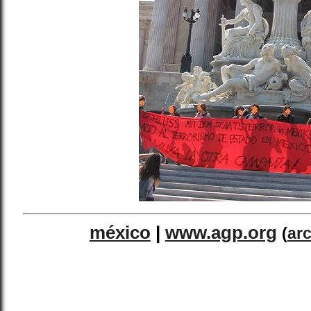
méxico
|
www.agp.org
(
ar