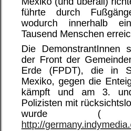
Mexiko (und überall) rich
führte durch Fußgäng
wodurch innerhalb ei
Tausend Menschen erreic
Die DemonstrantInnen so
der Front der Gemeinden
Erde (FPDT), die in S
Mexiko, gegen die Entei
kämpft und am 3. un
Polizisten mit rücksichtsl
wurde (
http://germany.indymedia