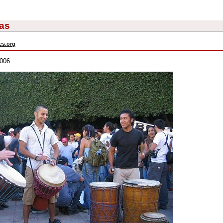
mas
es.org
2006