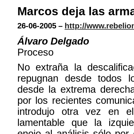
Marcos deja las arma
26-06-2005 –
http://www.rebelio
Álvaro Delgado
Proceso
No extraña la descalific
repugnan desde todos lo
desde la extrema derech
por los recientes comuni
introdujo otra vez en e
lamentable que la izquie
enojo al análisis sólo por