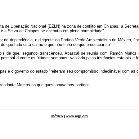
sta de Libertação Nacional (EZLN) na zona de conflito em Chiapas, a Secre
s e a Selva de Chiapas se encontra em plena normalidade".
ar da dependência, o dirigente do Partido Verde Ambientalista de México, Jo
é de que tudo está calmo e que não tinha de que preocupar-se".
epois de que, segundo transcendeu, Abascal se reuniu com Ramón Muñoz e 
 pessoal durante as últimas semanas, validada pelas instâncias estatais e f
pas e o governo do estado "reiteram seu compromisso indeclinável com as c
mandante Marcos no que questionava aos partidos.
méxico
|
www.agp.org