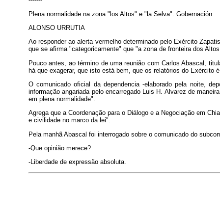
Plena normalidade na zona "los Altos" e "la Selva": Gobernación
ALONSO URRUTIA
Ao responder ao alerta vermelho determinado pelo Exército Zapati
que se afirma "categoricamente" que "a zona de fronteira dos Alto
Pouco antes, ao término de uma reunião com Carlos Abascal, titul
há que exagerar, que isto está bem, que os relatórios do Exército 
O comunicado oficial da dependencia -elaborado pela noite, d
informação angariada pelo encarregado Luis H. Alvarez de maneira
em plena normalidade".
Agrega que a Coordenação para o Diálogo e a Negociação em Chia
e civilidade no marco da lei".
Pela manhã Abascal foi interrogado sobre o comunicado do subco
-Que opinião merece?
-Liberdade de expressão absoluta.