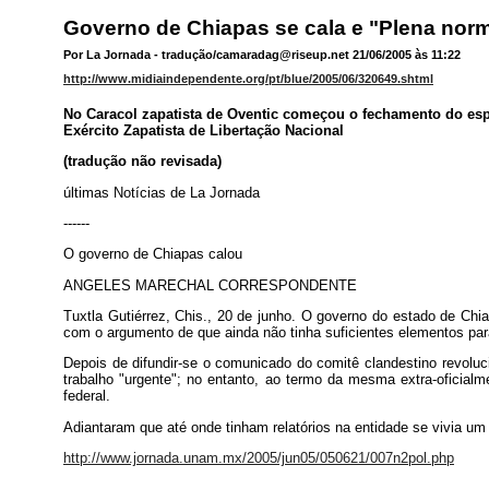
Governo de Chiapas se cala e "Plena norm
Por La Jornada - tradução/camaradag@riseup.net 21/06/2005 às 11:22
http://www.midiaindependente.org/pt/blue/2005/06/320649.shtml
No Caracol zapatista de Oventic começou o fechamento do esp
Exército Zapatista de Libertação Nacional
(tradução não revisada)
últimas Notícias de La Jornada
------
O governo de Chiapas calou
ANGELES MARECHAL CORRESPONDENTE
Tuxtla Gutiérrez, Chis., 20 de junho. O governo do estado de Chi
com o argumento de que ainda não tinha suficientes elementos para
Depois de difundir-se o comunicado do comitê clandestino revoluc
trabalho "urgente"; no entanto, ao termo da mesma extra-oficialm
federal.
Adiantaram que até onde tinham relatórios na entidade se vivia um
http://www.jornada.unam.mx/2005/jun05/050621/007n2pol.php
-------