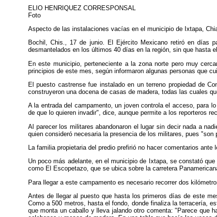
ELIO HENRIQUEZ CORRESPONSAL
Foto
Aspecto de las instalaciones vacías en el municipio de Ixtapa, 
Bochil, Chis., 17 de junio. El Ejército Mexicano retiró en día
desmantelados en los últimos 40 días en la región, sin que hasta 
En este municipio, perteneciente a la zona norte pero muy cerc
principios de este mes, según informaron algunas personas que cuida
El puesto castrense fue instalado en un terreno propiedad de C
construyeron una docena de casas de madera, todas las cuales qu
A la entrada del campamento, un joven controla el acceso, para lo
de que lo quieren invadir", dice, aunque permite a los reporteros reco
Al parecer los militares abandonaron el lugar sin decir nada a nadie
quien consideró necesaria la presencia de los militares, pues "son p
La familia propietaria del predio prefirió no hacer comentarios ante 
Un poco más adelante, en el municipio de Ixtapa, se constató que
como El Escopetazo, que se ubica sobre la carretera Panamericana,
Para llegar a este campamento es necesario recorrer dos kilómetro
Antes de llegar al puesto que hasta los primeros días de este mes 
Como a 500 metros, hasta el fondo, donde finaliza la terracería, 
que monta un caballo y lleva jalando otro comenta: "Parece que h