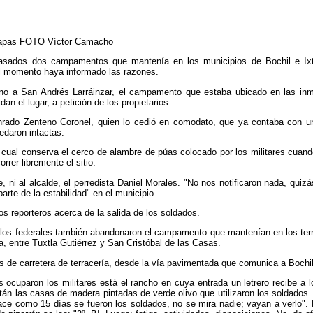
Chiapas FOTO Víctor Camacho
s pasados dos campamentos que mantenía en los municipios de Bochil e Ix
el momento haya informado las razones.
ano a San Andrés Larráinzar, el campamento que estaba ubicado en las inm
n el lugar, a petición de los propietarios.
onrado Zenteno Coronel, quien lo cedió en comodato, que ya contaba con 
edaron intactas.
 cual conserva el cerco de alambre de púas colocado por los militares cuand
rrer libremente el sitio.
, ni al alcalde, el perredista Daniel Morales. "No nos notificaron nada, quizás
arte de la estabilidad" en el municipio.
los reporteros acerca de la salida de los soldados.
 los federales también abandonaron el campamento que mantenían en los terr
 entre Tuxtla Gutiérrez y San Cristóbal de las Casas.
s de carretera de terracería, desde la vía pavimentada que comunica a Bochi
ocuparon los militares está el rancho en cuya entrada un letrero recibe a lo
están las casas de madera pintadas de verde olivo que utilizaron los soldado
ace como 15 días se fueron los soldados, no se mira nadie; vayan a verlo".