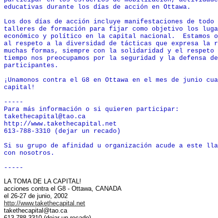
educativas durante los días de acción en Ottawa.

Los dos días de acción incluye manifestaciones de todo 
talleres de formación para fijar como objetivo los luga
económico y político en la capital nacional.  Estamos o
al respeto a la diversidad de tácticas que expresa la r
muchas formas, siempre con la solidaridad y el respeto 
tiempo nos preocupamos por la seguridad y la defensa de
participantes.

¡Unamonos contra el G8 en Ottawa en el mes de junio cua
capital!

-----

Para más información o si quieren participar:

takethecapital@tao.ca

http://www.takethecapital.net

613-788-3310 (dejar un recado)

Si su grupo de afinidad u organización acude a este lla
con nosotros.

LA TOMA DE LA CAPITAL!
acciones contra el G8 - Ottawa, CANADA
el 26-27 de junio, 2002
http://www.takethecapital.net
takethecapital@tao.ca
613-788-3310 (dejar un recado)