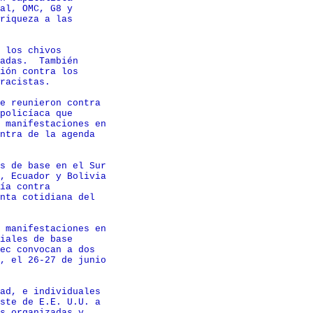
al, OMC, G8 y

riqueza a las

 los chivos

adas.  También

ión contra los

racistas.

e reunieron contra

policíaca que

 manifestaciones en

ntra de la agenda

s de base en el Sur

, Ecuador y Bolivia

ía contra

nta cotidiana del

 manifestaciones en

iales de base

ec convocan a dos

, el 26-27 de junio

ad, e individuales

ste de E.E. U.U. a

s organizadas y
