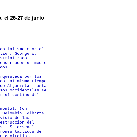
, el 26-27 de junio
apitalismo mundial

tien, George W.

strializado

encerrados en medio

dos.

rquestada por los

do, al mismo tiempo

de Afganistán hasta

sos occidentales se

r el destino del

mental, (en

 Colombia, Alberta,

vicio de las

estrucción del

s.  Su arsenal

rones tácticos de

n capitalista -
