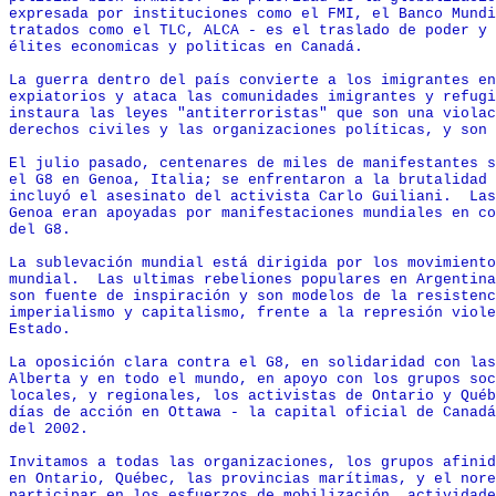
expresada por instituciones como el FMI, el Banco Mundi
tratados como el TLC, ALCA - es el traslado de poder y 
élites economicas y politicas en Canadá.

La guerra dentro del país convierte a los imigrantes en
expiatorios y ataca las comunidades imigrantes y refugi
instaura las leyes "antiterroristas" que son una violac
derechos civiles y las organizaciones políticas, y son 
El julio pasado, centenares de miles de manifestantes s
el G8 en Genoa, Italia; se enfrentaron a la brutalidad 
incluyó el asesinato del activista Carlo Guiliani.  Las
Genoa eran apoyadas por manifestaciones mundiales en co
del G8.

La sublevación mundial está dirigida por los movimiento
mundial.  Las ultimas rebeliones populares en Argentina
son fuente de inspiración y son modelos de la resistenc
imperialismo y capitalismo, frente a la represión viole
Estado.

La oposición clara contra el G8, en solidaridad con las
Alberta y en todo el mundo, en apoyo con los grupos soc
locales, y regionales, los activistas de Ontario y Québ
días de acción en Ottawa - la capital oficial de Canadá
del 2002.

Invitamos a todas las organizaciones, los grupos afinid
en Ontario, Québec, las provincias marítimas, y el nore
participar en los esfuerzos de mobilización, actividade