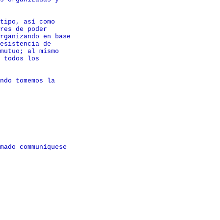
tipo, así como

res de poder

rganizando en base

esistencia de

mutuo; al mismo

 todos los

ndo tomemos la

mado communíquese
