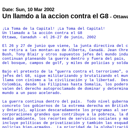
Date: Sun, 10 Mar 2002
Un llamdo a la accion contra el G8
- Ottawa
¡La Toma de la Capital! ¡La Toma del Capital!

Un llamado a la acción contra el G8

Ottawa, Canaduh - el 26-27 de junio, 2002

El 26 y 27 de junio que viene, la junta directiva del c
se retira a las montan-as de Alberta, Canadá. Jean Chre
Bush, Tony Blair y otros supuestos jefes del mundo indu
continuan planeando la guerra dentro y fuera del país, 
del bosque, campos de golf, y miles de policías y solda
Bajo el pretexto de la "guerra contra el terrorismo", o
jefes del G8, sigue militarizando y brutalizando el mun
llama con cinismo a la civilización y la libertad.  Des
Colombia, desde las Filipinas hasta Somalia, los podero
valen del derecho autoproclamado de dominar y determina
mundo a un paso acelerado.

La guerra continua dentro del país.  Todo nivel guberna
concreto los gobiernos de la extrema derecha en British
y Ontario), aplican descaradamente los programas al ser
corporaciones grandes que contribuye a la pobreza, la d
medio ambiente, los recortes de servicios sociales y má
incluye políticas de privatización y también las esquad
policías bien-armados.  La prioridad de la globalizació