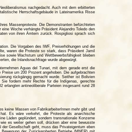
 Neoliberalismus nachgedacht. Auch mit dem erbitterten
italistische Herrschaftsgebäude in Lateinamerika Risse
ahres Massenproteste. Die Demonstranten befürchteten
r eine Woche verhängte Präsident Alejandro Toledo den
raten von ihren Ämtern zurück. Rospigliosi sprach sich
uation. Die Vorgaben des IWF, Preiserhöhungen und die
lte, waren die Proteste so stark, dass Präsident Jamil
reise sowie Wachstum und Wettbewerbsfähigkeit blieben
erten, die Inlandsnachfrage wurde abgewürgt.
ternehmen Aguas del Tunari, mit dem gerade erst die
die Preise um 200 Prozent angehoben. Die aufgebrachten
sierung rückgängig gemacht wurde. Seither ist Bolivien
Sie fordern mehr Rechte für die Indígenas, gerechte
2 erlangten antineoliberale Parteien insgesamt rund 28
 es keine Massen von FabrikarbeiterInnen mehr gibt und
 hat. Es wäre verkehrt, die Proteste als anarchische
eine Läden geplündert, sondern transnationale Konzerne
 wie es weiter gehen soll, drücken aber eine bewusste
 der Gesellschaft geht, muss das Privateigentum eben
en Bewegung der Zurückeroberten Betriebe (MNER) mit