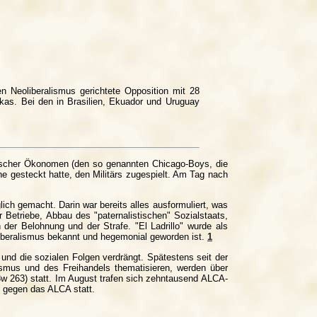
n Neoliberalismus gerichtete Opposition mit 28
ikas. Bei den in Brasilien, Ekuador und Uruguay
nischer Ökonomen (den so genannten Chicago-Boys, die
ne gesteckt hatte, den Militärs zugespielt. Am Tag nach
glich gemacht. Darin war bereits alles ausformuliert, was
 Betriebe, Abbau des "paternalistischen" Sozialstaats,
 der Belohnung und der Strafe. "El Ladrillo" wurde als
iberalismus bekannt und hegemonial geworden ist.
1
und die sozialen Folgen verdrängt. Spätestens seit der
ismus und des Freihandels thematisieren, werden über
w 263) statt. Im August trafen sich zehntausend ALCA-
n gegen das ALCA statt.