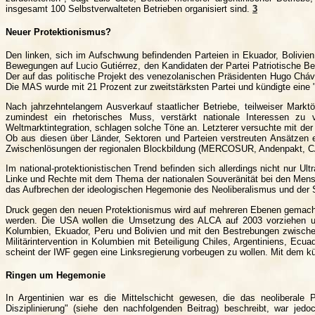
insgesamt 100 Selbstverwalteten Betrieben organisiert sind.
3
Neuer Protektionismus?
Den linken, sich im Aufschwung befindenden Parteien in Ekuador, Bolivien
Bewegungen auf Lucio Gutiérrez, den Kandidaten der Partei Patriotische B
Der auf das politische Projekt des venezolanischen Präsidenten Hugo Chá
Die MAS wurde mit 21 Prozent zur zweitstärksten Partei und kündigte eine
Nach jahrzehntelangem Ausverkauf staatlicher Betriebe, teilweiser Marktö
zumindest ein rhetorisches Muss, verstärkt nationale Interessen zu
Weltmarktintegration, schlagen solche Töne an. Letzterer versuchte mit de
Ob aus diesen über Länder, Sektoren und Parteien verstreuten Ansätzen ein
Zwischenlösungen der regionalen Blockbildung (MERCOSUR, Andenpakt, C
Im national-protektionistischen Trend befinden sich allerdings nicht nur 
Linke und Rechte mit dem Thema der nationalen Souveränität bei den Mensc
das Aufbrechen der ideologischen Hegemonie des Neoliberalismus und der
Druck gegen den neuen Protektionismus wird auf mehreren Ebenen gemacht: 
werden. Die USA wollen die Umsetzung des ALCA auf 2003 vorziehen und
Kolumbien, Ekuador, Peru und Bolivien und mit den Bestrebungen zwischen
Militärintervention in Kolumbien mit Beteiligung Chiles, Argentiniens, Ec
scheint der IWF gegen eine Linksregierung vorbeugen zu wollen. Mit dem kü
Ringen um Hegemonie
In Argentinien war es die Mittelschicht gewesen, die das neoliberale 
Disziplinierung" (siehe den nachfolgenden Beitrag) beschreibt, war jed