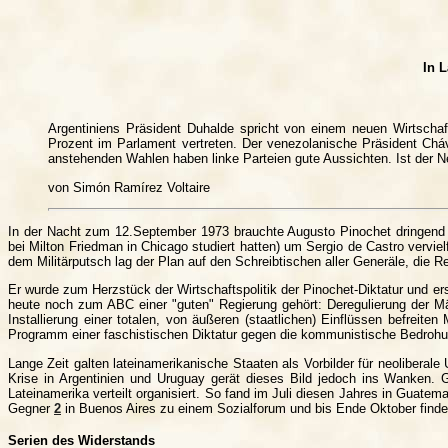
In 
Argentiniens Präsident Duhalde spricht von einem neuen Wirtschaf
Prozent im Parlament vertreten. Der venezolanische Präsident Cháv
anstehenden Wahlen haben linke Parteien gute Aussichten. Ist der Ne
von Simón Ramírez Voltaire
In der Nacht zum 12.September 1973 brauchte Augusto Pinochet dringend 
bei Milton Friedman in Chicago studiert hatten) um Sergio de Castro vervie
dem Militärputsch lag der Plan auf den Schreibtischen aller Generäle, die
Er wurde zum Herzstück der Wirtschaftspolitik der Pinochet-Diktatur und erst
heute noch zum ABC einer "guten" Regierung gehört: Deregulierung der Märk
Installierung einer totalen, von äußeren (staatlichen) Einflüssen befreit
Programm einer faschistischen Diktatur gegen die kommunistische Bedrohu
Lange Zeit galten lateinamerikanische Staaten als Vorbilder für neolibera
Krise in Argentinien und Uruguay gerät dieses Bild jedoch ins Wanken. 
Lateinamerika verteilt organisiert. So fand im Juli diesen Jahres in Gua
Gegner
2
in Buenos Aires zu einem Sozialforum und bis Ende Oktober finden
Serien des Widerstands