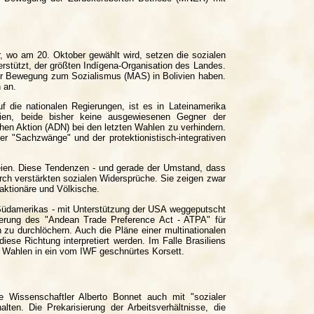
, wo am 20. Oktober gewählt wird, setzen die sozialen
stützt, der größten Indígena-Organisation des Landes.
der Bewegung zum Sozialismus (MAS) in Bolivien haben.
 an.
f die nationalen Regierungen, ist es in Lateinamerika
vien, beide bisher keine ausgewiesenen Gegner der
hen Aktion (ADN) bei den letzten Wahlen zu verhindern.
er "Sachzwänge" und der protektionistisch-integrativen
rteien. Diese Tendenzen - und gerade der Umstand, dass
ch verstärkten sozialen Widersprüche. Sie zeigen zwar
ktionäre und Völkische.
 Südamerikas - mit Unterstützung der USA weggeputscht
erung des "Andean Trade Preference Act - ATPA" für
zu durchlöchern. Auch die Pläne einer multinationalen
ese Richtung interpretiert werden. Im Falle Brasiliens
er Wahlen in ein vom IWF geschnürtes Korsett.
e Wissenschaftler Alberto Bonnet auch mit "sozialer
ten. Die Prekarisierung der Arbeitsverhältnisse, die