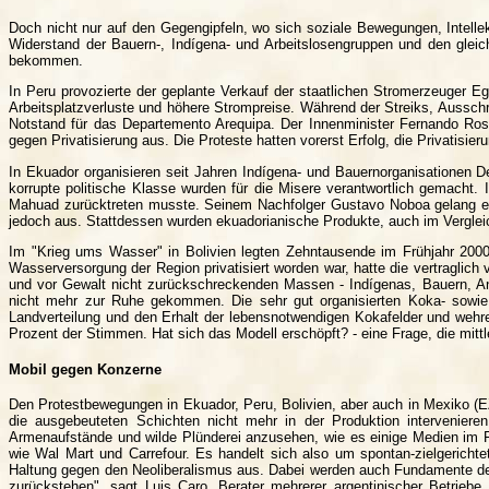
Doch nicht nur auf den Gegengipfeln, wo sich soziale Bewegungen, Intellek
Widerstand der Bauern-, Indígena- und Arbeitslosengruppen und den gleichz
bekommen.
In Peru provozierte der geplante Verkauf der staatlichen Stromerzeuger
Arbeitsplatzverluste und höhere Strompreise. Während der Streiks, Aussch
Notstand für das Departemento Arequipa. Der Innenminister Fernando Rospi
gegen Privatisierung aus. Die Proteste hatten vorerst Erfolg, die Privatisie
In Ekuador organisieren seit Jahren Indígena- und Bauernorganisationen 
korrupte politische Klasse wurden für die Misere verantwortlich gemacht.
Mahuad zurücktreten musste. Seinem Nachfolger Gustavo Noboa gelang es z
jedoch aus. Stattdessen wurden ekuadorianische Produkte, auch im Verglei
Im "Krieg ums Wasser" in Bolivien legten Zehntausende im Frühjahr 200
Wasserversorgung der Region privatisiert worden war, hatte die vertraglic
und vor Gewalt nicht zurückschreckenden Massen - Indígenas, Bauern, Ange
nicht mehr zur Ruhe gekommen. Die sehr gut organisierten Koka- sowie 
Landverteilung und den Erhalt der lebensnotwendigen Kokafelder und wehre
Prozent der Stimmen. Hat sich das Modell erschöpft? - eine Frage, die mittler
Mobil gegen Konzerne
Den Protestbewegungen in Ekuador, Peru, Bolivien, aber auch in Mexiko (E
die ausgebeuteten Schichten nicht mehr in der Produktion intervenieren
Armenaufstände und wilde Plünderei anzusehen, wie es einige Medien im Fal
wie Wal Mart und Carrefour. Es handelt sich also um spontan-zielgerichte
Haltung gegen den Neoliberalismus aus. Dabei werden auch Fundamente de
zurückstehen", sagt Luis Caro, Berater mehrerer argentinischer Betrie