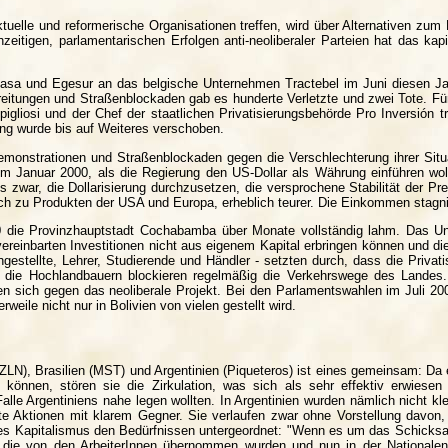
tuelle und reformerische Organisationen treffen, wird über Alternativen zum
eitigen, parlamentarischen Erfolgen anti-neoliberaler Parteien hat das kap
 Egasa und Egesur an das belgische Unternehmen Tractebel im Juni diesen J
reitungen und Straßenblockaden gab es hunderte Verletzte und zwei Tote. Fü
gliosi und der Chef der staatlichen Privatisierungsbehörde Pro Inversión t
rung wurde bis auf Weiteres verschoben.
Demonstrationen und Straßenblockaden gegen die Verschlechterung ihrer Sit
 Im Januar 2000, als die Regierung den US-Dollar als Währung einführen wol
war, die Dollarisierung durchzusetzen, die versprochene Stabilität der P
ch zu Produkten der USA und Europa, erheblich teurer. Die Einkommen stagni
0 die Provinzhauptstadt Cochabamba über Monate vollständig lahm. Das Un
h vereinbarten Investitionen nicht aus eigenem Kapital erbringen können und 
stellte, Lehrer, Studierende und Händler - setzten durch, dass die Privati
die Hochlandbauern blockieren regelmäßig die Verkehrswege des Landes. 
n sich gegen das neoliberale Projekt. Bei den Parlamentswahlen im Juli 200
weile nicht nur in Bolivien von vielen gestellt wird.
ZLN), Brasilien (MST) und Argentinien (Piqueteros) ist eines gemeinsam: Da
 können, stören sie die Zirkulation, was sich als sehr effektiv erwiesen
le Argentiniens nahe legen wollten. In Argentinien wurden nämlich nicht kl
te Aktionen mit klarem Gegner. Sie verlaufen zwar ohne Vorstellung davon,
s Kapitalismus den Bedürfnissen untergeordnet: "Wenn es um das Schicksal
be, die von den ArbeiterInnen übernommen wurden und nun in der National