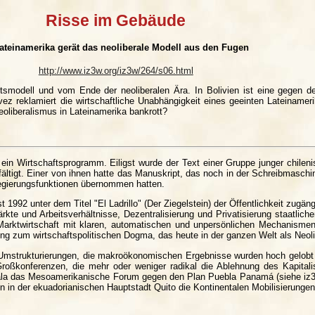
Risse im Gebäude
Lateinamerika gerät das neoliberale Modell aus den Fugen
http://www.iz3w.org/iz3w/264/s06.html
tsmodell und vom Ende der neoliberalen Ära. In Bolivien ist eine gegen de
ez reklamiert die wirtschaftliche Unabhängigkeit eines geeinten Lateinamer
oliberalismus in Lateinamerika bankrott?
ein Wirtschaftsprogramm. Eiligst wurde der Text einer Gruppe junger chile
lfältigt. Einer von ihnen hatte das Manuskript, das noch in der Schreibmaschi
 Regierungsfunktionen übernommen hatten.
 1992 unter dem Titel "El Ladrillo" (Der Ziegelstein) der Öffentlichkeit zugän
te und Arbeitsverhältnisse, Dezentralisierung und Privatisierung staatlicher
en Marktwirtschaft mit klaren, automatischen und unpersönlichen Mechanismen
ng zum wirtschaftspolitischen Dogma, das heute in der ganzen Welt als Neol
le Umstrukturierungen, die makroökonomischen Ergebnisse wurden hoch gelobt 
Großkonferenzen, die mehr oder weniger radikal die Ablehnung des Kapital
temala das Mesoamerikanische Forum gegen den Plan Puebla Panamá (siehe iz3
 in der ekuadorianischen Hauptstadt Quito die Kontinentalen Mobilisierunge