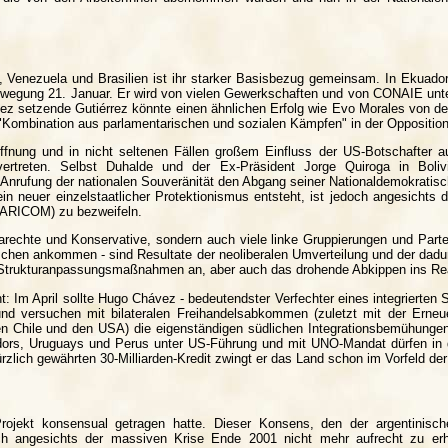
, Venezuela und Brasilien ist ihr starker Basisbezug gemeinsam. In Ekuador
ewegung 21. Januar. Er wird von vielen Gewerkschaften und von CONAIE unter
vez setzende Gutiérrez könnte einen ähnlichen Erfolg wie Evo Morales von 
 "Kombination aus parlamentarischen und sozialen Kämpfen" in der Opposition
ffnung und in nicht seltenen Fällen großem Einfluss der US-Botschafter au
 vertreten. Selbst Duhalde und der Ex-Präsident Jorge Quiroga in Boli
r Anrufung der nationalen Souveränität den Abgang seiner Nationaldemokratisc
 neuer einzelstaatlicher Protektionismus entsteht, ist jedoch angesichts d
ARICOM) zu bezweifeln.
Ultrarechte und Konservative, sondern auch viele linke Gruppierungen und Pa
hen ankommen - sind Resultate der neoliberalen Umverteilung und der dadur
 Strukturanpassungsmaßnahmen an, aber auch das drohende Abkippen ins Rea
Im April sollte Hugo Chávez - bedeutendster Verfechter eines integrierten
 versuchen mit bilateralen Freihandelsabkommen (zuletzt mit der Erneu
 Chile und den USA) die eigenständigen südlichen Integrationsbemühungen 
uadors, Uruguays und Perus unter US-Führung und mit UNO-Mandat dürfen in di
rzlich gewährten 30-Milliarden-Kredit zwingt er das Land schon im Vorfeld d
Projekt konsensual getragen hatte. Dieser Konsens, den der argentinisch
och angesichts der massiven Krise Ende 2001 nicht mehr aufrecht zu erhal