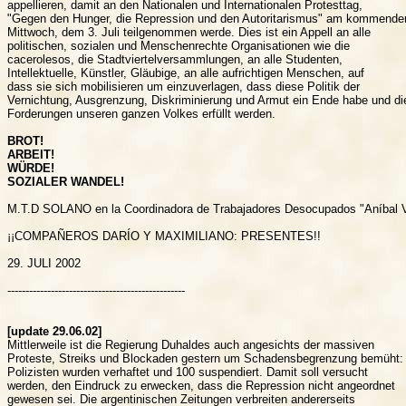
appellieren, damit an den Nationalen und Internationalen Protesttag,

"Gegen den Hunger, die Repression und den Autoritarismus" am kommenden
Mittwoch, dem 3. Juli teilgenommen werde. Dies ist ein Appell an alle

politischen, sozialen und Menschenrechte Organisationen wie die

cacerolesos, die Stadtviertelversammlungen, an alle Studenten,

Intellektuelle, Künstler, Gläubige, an alle aufrichtigen Menschen, auf

dass sie sich mobilisieren um einzuverlagen, dass diese Politik der

Vernichtung, Ausgrenzung, Diskriminierung und Armut ein Ende habe und die
Forderungen unseren ganzen Volkes erfüllt werden.

BROT!

ARBEIT!

WÜRDE!

SOZIALER WANDEL!
M.T.D SOLANO en la Coordinadora de Trabajadores Desocupados "Aníbal V
¡¡COMPAÑEROS DARÍO Y MAXIMILIANO: PRESENTES!!

29. JULI 2002

-------------------------------------------------

[update 29.06.02]
Mittlerweile ist die Regierung Duhaldes auch angesichts der massiven

Proteste, Streiks und Blockaden gestern um Schadensbegrenzung bemüht: 
Polizisten wurden verhaftet und 100 suspendiert. Damit soll versucht

werden, den Eindruck zu erwecken, dass die Repression nicht angeordnet

gewesen sei. Die argentinischen Zeitungen verbreiten andererseits
