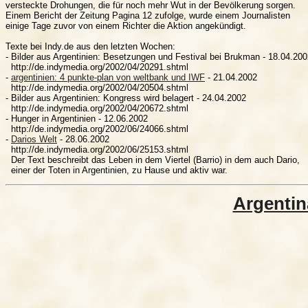
versteckte Drohungen, die für noch mehr Wut in der Bevölkerung sorgen.

Einem Bericht der Zeitung Pagina 12 zufolge, wurde einem Journalisten

einige Tage zuvor von einem Richter die Aktion angekündigt.

Texte bei Indy.de aus den letzten Wochen:

- Bilder aus Argentinien: Besetzungen und Festival bei Brukman - 18.04.200
  http://de.indymedia.org/2002/04/20291.shtml

- 
argentinien: 4 punkte-plan von weltbank und IWF
 - 21.04.2002

  http://de.indymedia.org/2002/04/20504.shtml

- Bilder aus Argentinien: Kongress wird belagert - 24.04.2002

  http://de.indymedia.org/2002/04/20672.shtml

- Hunger in Argentinien - 12.06.2002

  http://de.indymedia.org/2002/06/24066.shtml

- 
Darios Welt
 - 28.06.2002

  http://de.indymedia.org/2002/06/25153.shtml

  Der Text beschreibt das Leben in dem Viertel (Barrio) in dem auch Dario,

Argentin