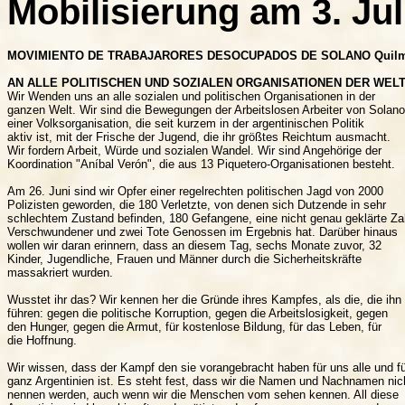
Mobilisierung am 3. Jul
MOVIMIENTO DE TRABAJARORES DESOCUPADOS DE SOLANO Quilmes,
AN ALLE POLITISCHEN UND SOZIALEN ORGANISATIONEN DER WELT
Wir Wenden uns an alle sozialen und politischen Organisationen in der

ganzen Welt. Wir sind die Bewegungen der Arbeitslosen Arbeiter von Solano,
einer Volksorganisation, die seit kurzem in der argentinischen Politik

aktiv ist, mit der Frische der Jugend, die ihr größtes Reichtum ausmacht.

Wir fordern Arbeit, Würde und sozialen Wandel. Wir sind Angehörige der

Koordination "Aníbal Verón", die aus 13 Piquetero-Organisationen besteht.

Am 26. Juni sind wir Opfer einer regelrechten politischen Jagd von 2000

Polizisten geworden, die 180 Verletzte, von denen sich Dutzende in sehr

schlechtem Zustand befinden, 180 Gefangene, eine nicht genau geklärte Zah
Verschwundener und zwei Tote Genossen im Ergebnis hat. Darüber hinaus

wollen wir daran erinnern, dass an diesem Tag, sechs Monate zuvor, 32

Kinder, Jugendliche, Frauen und Männer durch die Sicherheitskräfte

massakriert wurden.

Wusstet ihr das? Wir kennen her die Gründe ihres Kampfes, als die, die ihn

führen: gegen die politische Korruption, gegen die Arbeitslosigkeit, gegen

den Hunger, gegen die Armut, für kostenlose Bildung, für das Leben, für

die Hoffnung.

Wir wissen, dass der Kampf den sie vorangebracht haben für uns alle und fü
ganz Argentinien ist. Es steht fest, dass wir die Namen und Nachnamen nich
nennen werden, auch wenn wir die Menschen vom sehen kennen. All diese
