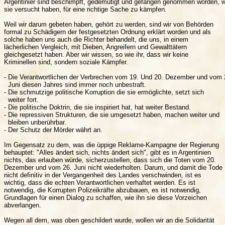
Argentinier sind beschimpft, gedemütigt und gefangen genommen worden, we
sie versucht haben, für eine richtige Sache zu kämpfen.

Weil wir darum gebeten haben, gehört zu werden, sind wir von Behörden

formal zu Schädigern der festgesetzten Ordnung erklärt worden und als

solche haben uns auch die Richter behandelt, die uns, in einem

lächerlichen Vergleich, mit Dieben, Angreifern und Gewalttätern

gleichgesetzt haben. Aber wir wissen, so wie ihr, dass wir keine

Kriminellen sind, sondern soziale Kämpfer.

- Die Verantwortlichen der Verbrechen vom 19. Und 20. Dezember und vom 2
  Juni diesen Jahres sind immer noch unbestraft.

- Die schmutzige politische Korruption die sie ermöglichte, setzt sich

  weiter fort.

- Die politische Doktrin, die sie inspiriert hat, hat weiter Bestand.

- Die repressiven Strukturen, die sie umgesetzt haben, machen weiter und

  bleiben unberührbar.

- Der Schutz der Mörder währt an.

Im Gegensatz zu dem, was die üppige Reklame-Kampagne der Regierung

behauptet: "Alles ändert sich, nichts ändert sich", gibt es in Argentinien

nichts, das erlauben würde, sicherzustellen, dass sich die Toten vom 20.

Dezember und vom 26. Juni nicht wiederholten. Darum, und damit die Tode

nicht definitiv in der Vergangenheit des Landes verschwinden, ist es

wichtig, dass die echten Verantwortlichen verhaftet werden. Es ist

notwendig, die Korrupten Polizeikräfte abzubauen, es ist notwendig,

Grundlagen für einen Dialog zu schaffen, wie ihn sie diese Vorzeichen

abverlangen.

Wegen all dem, was oben geschildert wurde, wollen wir an die Solidarität
