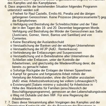
      des Kampfes und des Kampfplanes.

   6. Dass angesichts der bestehenden Situation folgendes Programm

      unterstützt werden soll:

         o Freiheit für Raul Castells, Emilio Ali, Peralta und die übrigen

           gefangenen GenossInnen. Keine Prozesse (desprocesamente?) geg
           die KämpferInnen.

         o Verfolgung und Bestrafung der Schreibtischtäter und der Täter

           der in den Tagen des 19. und 20. Dezember begangenen Morde.

           Verfolgung und Bestrafung der Mörder der GenossInnen aus Salta

           (Justiciano, Gomez, Veron, Barrios und Santillan) und von

           Corrientes.

         o Keine Bezahlung der Auslandsschuld

         o Verstaatlichung der Banken und der wichtigen Unternehmen

         o Verstaatlichung der AFJP (AdÜ.: Rentenkasse)

         o Verhinderung der Entlassungen und Suspensionen

         o Verstaatlichung und in Betreibnahme aller Unternehmen die

           Schließen oder Entlassen, unter der Kontrolle der

           ArbeiterInnen, und gleichzeitig die Wiedereröffnung derer, die

           bereits zu gemacht haben

         o Sofortige Rückgabe der Einlagen der kleinen SparerInnen

         o Kampf für genuine und fortgesetzte Arbeit mittels der

           Verteilung der Arbeitsstunden, ohne die Gehälter anzutasten

           (AdÜ: etwa: Arbeitszeitverkürzung bei vollem Lohnausgleich?)

         o Existenzgeld [Salario minimo y subsidio] für Arbeitslose in

           Höhe des Warenkorbs für Familien (einschliesslich der

           Beschäftigungsprogramme), gemessen an den Lebenshaltungskoste
         o Weg mit Duhalde und dem IWF. Für eine Regierung der

           ArbeiterInnen.

   7. 7. Dass diese Versammlung allen Vorgängen des Kampfes und der

      Organisation Kontinuiät gibt, die die Bewegung der Piqueteros in
