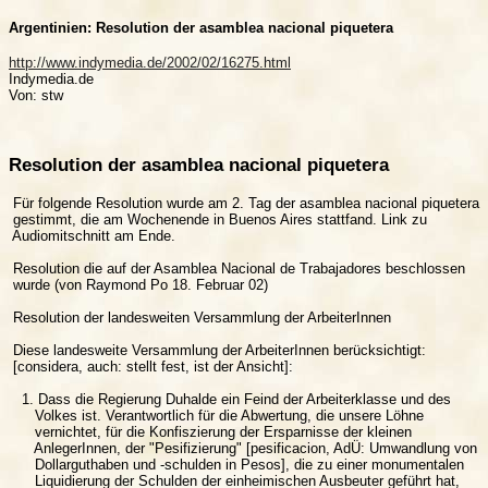
Argentinien: Resolution der asamblea nacional piquetera
http://www.indymedia.de/2002/02/16275.html
Indymedia.de
Von: stw
Resolution der asamblea nacional piquetera
 Für folgende Resolution wurde am 2. Tag der asamblea nacional piquetera

 gestimmt, die am Wochenende in Buenos Aires stattfand. Link zu

 Audiomitschnitt am Ende.

 Resolution die auf der Asamblea Nacional de Trabajadores beschlossen

 wurde (von Raymond Po 18. Februar 02)

 Resolution der landesweiten Versammlung der ArbeiterInnen

 Diese landesweite Versammlung der ArbeiterInnen berücksichtigt:

 [considera, auch: stellt fest, ist der Ansicht]:

   1. Dass die Regierung Duhalde ein Feind der Arbeiterklasse und des

      Volkes ist. Verantwortlich für die Abwertung, die unsere Löhne

      vernichtet, für die Konfiszierung der Ersparnisse der kleinen

      AnlegerInnen, der "Pesifizierung" [pesificacion, AdÜ: Umwandlung von

      Dollarguthaben und -schulden in Pesos], die zu einer monumentalen

      Liquidierung der Schulden der einheimischen Ausbeuter geführt hat,
