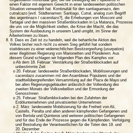
      einen Faktor mit eigenem Gewicht in einer landesweiten politischen

      Situation verwandelt hat. Kontinuität für den santiaguenazo, den

      cutralcazo [evtl. Städtenamen: Santiago, Cutral, analog zum Begriff

      des argentinazo / cacerolazo?], die Erhebungen von Mosconi und

      Tartagal und den massiven Straßenblockaden in La Matanza, Prozesse,
      die uns vor die Möglichkeit stellen, die Krise der Macht, die das

      System der Ausbeutung in unserem Land umgibt, im Sinne der

      ArbeiterInnen zu lösen.

   8. 8. Dass es Zeit ist zu handeln, weil die beharrliche Aktion des

      Volkes bisher noch nicht zu einem Sieg geführt hat sondern

      stattdessen zu einer widerrechtlichen Besitzergreifung (usurpation)

      einer illegitimen Regierung von Marionetten und Plünderern. Aus

      diesem Grund schlagen wir folgenden Plan des Kampfes vor:

         o Ab dem 18. Februar: Verstärkung der Straßenblockaden auf

           unbestimmte Zeit

         o 20. Februar: landesweite Straßenblockaden, Mobilisierungen und

           cacerolazo zusammen mit den Asambleas Populares und der

           stadtteilübergreifenden Versammlung auf der Plaza de Mayo und

           bei allen Regierungsgebäuden anlässlich der Vollendung des

           zweiten Monats der Volksrebellion und der Ermordung der

           GenossInnen

         o 25. Februar: Straßenblockaden bei den Zufahrten der

           Erdölunternehmen und privatisierten Unternehmen

         o 2. März: landesweite Mobilisierung für die Freiheit von Ali,

           Castells, Peralta und allen anderen kämpfenden Gefangenen und

           von Bertola und Quinteros und weiteren politischen Gefangenen

           und für das Ende der Prozesse gegen die Kämpfenden. Verfolgung

           und Bestrafung der Verantwortlichen für die Toten des 19. und

           20. Dezember
