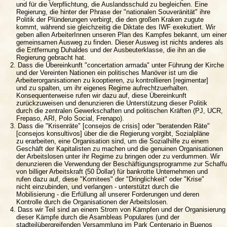
      und für die Verpflichtung, die Auslandsschuld zu begleichen. Eine

      Regierung, die hinter der Phrase der "nationalen Souveränität" ihre

      Politik der Plünderungen verbirgt, die den großen Kraken zugute

      kommt, während sie gleichzeitig die Diktate des IWF exekutiert. Wir

      geben allen ArbeiterInnen unseren Plan des Kampfes bekannt, um einen
      gemeinsamen Ausweg zu finden. Dieser Ausweg ist nichts anderes als

      die Entfernung Duhaldes und der Ausbeuterklasse, die ihn an die

      Regierung gebracht hat.

   2. Dass die Übereinkunft "concertation armada" unter Führung der Kirche

      und der Vereinten Nationen ein politisches Manöver ist um die

      Arbeiterorganisationen zu kooptieren, zu kontrollieren [regimentar]

      und zu spalten, um ihr eigenes Regime aufrechtzuerhalten.

      Konsequenterweise rufen wir dazu auf, diese Übereinkunft

      zurückzuweisen und denunzieren die Unterstützung dieser Politik

      durch die zentralen Gewerkschaften und politischen Kräften (PJ, UCR,

      Frepaso, ARI, Polo Social, Frenapo).

   3. Dass die "Krisenräte" [consejos de crisis] oder "beratenden Räte"

      [consejos konsultivos] über die die Regierung vorgibt, Sozialpläne

      zu erarbeiten, eine Organisation sind, um die Sozialhilfe zu einem

      Geschäft der Kapitalisten zu machen und die genuinen Organisationen

      der Arbeitslosen unter ihr Regime zu bringen oder zu verdummen. Wir

      denunzieren die Verwendung der Beschäftigungsprogramme zur Schaffu
      von billiger Arbeitskraft (50 Dollar) für bankrotte Unternehmen und

      rufen dazu auf, diese "Komitees" der "Dringlichkeit" oder "Krise"

      nicht einzubinden, und verlangen - unterstützt durch die

      Mobilisierung - die Erfüllung all unserer Forderungen und deren

      Kontrolle durch die Organisationen der Arbeitslosen.

   4. Dass wir Teil sind an einem Strom von Kämpfen und der Organisierung

      dieser Kämpfe durch die Asambleas Populares (und der

      stadteilübergreifenden Versammlung im Park Centenario in Buenos
