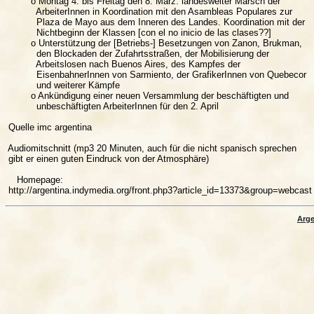
         o Montag 4. bis Freitag den 8. März: landesweiter Marsch der

           ArbeiterInnen in Koordination mit den Asambleas Populares zur

           Plaza de Mayo aus dem Inneren des Landes. Koordination mit der

           Nichtbeginn der Klassen [con el no inicio de las clases??]

         o Unterstützung der [Betriebs-] Besetzungen von Zanon, Brukman,

           den Blockaden der Zufahrtsstraßen, der Mobilisierung der

           Arbeitslosen nach Buenos Aires, des Kampfes der

           EisenbahnerInnen von Sarmiento, der GrafikerInnen von Quebecor

           und weiterer Kämpfe

         o Ankündigung einer neuen Versammlung der beschäftigten und

           unbeschäftigten ArbeiterInnen für den 2. April

 Quelle imc argentina

 Audiomitschnitt (mp3 20 Minuten, auch für die nicht spanisch sprechen

 gibt er einen guten Eindruck von der Atmosphäre)

    Homepage:

Arge