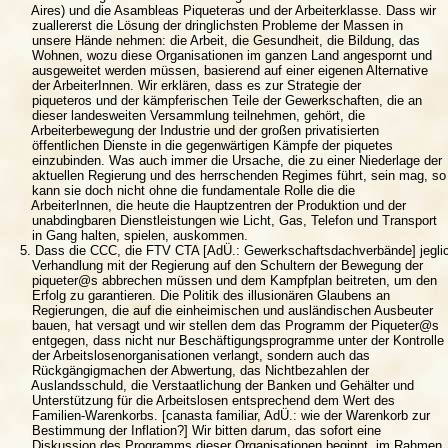
      Aires) und die Asambleas Piqueteras und der Arbeiterklasse. Dass wir

      zuallererst die Lösung der dringlichsten Probleme der Massen in

      unsere Hände nehmen: die Arbeit, die Gesundheit, die Bildung, das

      Wohnen, wozu diese Organisationen im ganzen Land angespornt und

      ausgeweitet werden müssen, basierend auf einer eigenen Alternative

      der ArbeiterInnen. Wir erklären, dass es zur Strategie der

      piqueteros und der kämpferischen Teile der Gewerkschaften, die an

      dieser landesweiten Versammlung teilnehmen, gehört, die

      Arbeiterbewegung der Industrie und der großen privatisierten

      öffentlichen Dienste in die gegenwärtigen Kämpfe der piquetes

      einzubinden. Was auch immer die Ursache, die zu einer Niederlage der

      aktuellen Regierung und des herrschenden Regimes führt, sein mag, so

      kann sie doch nicht ohne die fundamentale Rolle die die

      ArbeiterInnen, die heute die Hauptzentren der Produktion und der

      unabdingbaren Dienstleistungen wie Licht, Gas, Telefon und Transport

      in Gang halten, spielen, auskommen.

   5. Dass die CCC, die FTV CTA [AdÜ.: Gewerkschaftsdachverbände] jeglic
      Verhandlung mit der Regierung auf den Schultern der Bewegung der

      piqueter@s abbrechen müssen und dem Kampfplan beitreten, um den

      Erfolg zu garantieren. Die Politik des illusionären Glaubens an

      Regierungen, die auf die einheimischen und ausländischen Ausbeuter

      bauen, hat versagt und wir stellen dem das Programm der Piqueter@s

      entgegen, dass nicht nur Beschäftigungsprogramme unter der Kontrolle

      der Arbeitslosenorganisationen verlangt, sondern auch das

      Rückgängigmachen der Abwertung, das Nichtbezahlen der

      Auslandsschuld, die Verstaatlichung der Banken und Gehälter und

      Unterstützung für die Arbeitslosen entsprechend dem Wert des

      Familien-Warenkorbs. [canasta familiar, AdÜ.: wie der Warenkorb zur

      Bestimmung der Inflation?] Wir bitten darum, das sofort eine

      Diskussion des Programms dieser Organisationen beginnt, im Rahmen
