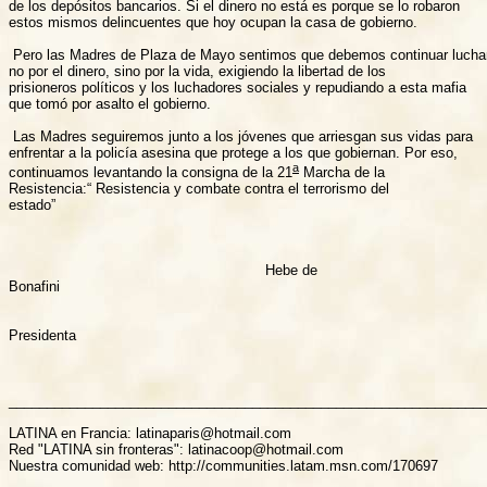
de los depósitos bancarios. Si el dinero no está es porque se lo robaron

estos mismos delincuentes que hoy ocupan la casa de gobierno.

 Pero las Madres de Plaza de Mayo sentimos que debemos continuar lucha
no por el dinero, sino por la vida, exigiendo la libertad de los

prisioneros políticos y los luchadores sociales y repudiando a esta mafia

que tomó por asalto el gobierno.

 Las Madres seguiremos junto a los jóvenes que arriesgan sus vidas para

enfrentar a la policía asesina que protege a los que gobiernan. Por eso,

a
continuamos levantando la consigna de la 21
 Marcha de la

Resistencia:“ Resistencia y combate contra el terrorismo del

estado”

                                                           Hebe de

Bonafini

Presidenta

_______________________________________________________________
LATINA en Francia: latinaparis@hotmail.com

Red "LATINA sin fronteras": latinacoop@hotmail.com

Nuestra comunidad web: http://communities.latam.msn.com/170697
