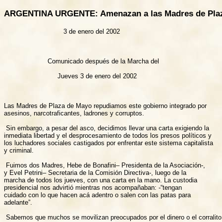
ARGENTINA URGENTE: Amenazan a las Madres de Pla
                              3 de enero del 2002

                      Comunicado después de la Marcha del

                           Jueves 3 de enero del 2002

Las Madres de Plaza de Mayo repudiamos este gobierno integrado por

asesinos, narcotraficantes, ladrones y corruptos.

 Sin embargo, a pesar del asco, decidimos llevar una carta exigiendo la

inmediata libertad y el desprocesamiento de todos los presos políticos y

los luchadores sociales castigados por enfrentar este sistema capitalista

y criminal.

 Fuimos dos Madres, Hebe de Bonafini– Presidenta de la Asociación-,

y Evel Petrini– Secretaria de la Comisión Directiva-, luego de la

marcha de todos los jueves, con una carta en la mano. La custodia

presidencial nos advirtió mientras nos acompañaban: -“tengan

cuidado con lo que hacen acá adentro o salen con las patas para

adelante”.

 Sabemos que muchos se movilizan preocupados por el dinero o el corralito
