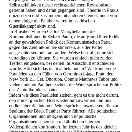
Selbstgefälligkeit dieser rechtsgerichteten Revisionisten
getrennt haben und daran gegangen sind, Theorie in Praxis
umzusetzen und zusammen mit anderen GenossInnen von
denen einige nie Panther waren im städtischen
Guerillakampf aktiv sind.
In Brasilien wurden Carlos Marighella und die
KommunistInnen in SM-co Paulo, die aufgrund ihrer Kritik
an der gewaltfreien Politik der Kommunistischen Partei
gegen das Zentralkomitee stimmten, aus der Partei
ausgeschlossen oder auf andere Weise bestraft, ohne sich
verteidigen zu können. Sie wurden einfach nicht zu den
Treffen eingeladen, bei denen ihr Ausschluß entschieden
wurde. Hört sich das nicht altbekannt an? Wir können die
Parallelen zu den Fällen von Geronimo ji-jaga Pratt, den
New York 21, Cet, Dhoruba, Connie Matthews Tabor und
vielen anderen Panthers ziehen, die Widersprüche zur Politik
des Zentralkomitees hatten.
Indem wir diese Parallelen ziehen, geht es uns nicht darum,
den immer gleichen Brei wieder aufzuwärmen und uns
endlos über die internen Widersprüche auszulassen, die zur
Spaltung der Black Panther Party führten. Alle politischen
Organisationen und übrigens auch unpolitische
Organisationen sehen sich mit ähnlichen internen
Widersprüchen konfrontiert. Im letzten Jahr ist das gleiche