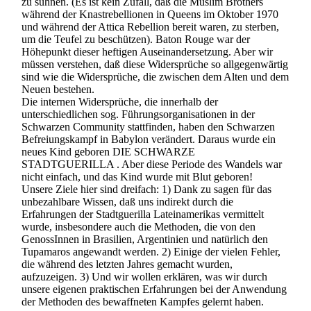
zu sühnen. (Es ist kein Zufall, daß die Muslim Brothers
während der Knastrebellionen in Queens im Oktober 1970
und während der Attica Rebellion bereit waren, zu sterben,
um die Teufel zu beschützen). Baton Rouge war der
Höhepunkt dieser heftigen Auseinandersetzung. Aber wir
müssen verstehen, daß diese Widersprüche so allgegenwärtig
sind wie die Widersprüche, die zwischen dem Alten und dem
Neuen bestehen.
Die internen Widersprüche, die innerhalb der
unterschiedlichen sog. Führungsorganisationen in der
Schwarzen Community stattfinden, haben den Schwarzen
Befreiungskampf in Babylon verändert. Daraus wurde ein
neues Kind geboren DIE SCHWARZE
STADTGUERILLA . Aber diese Periode des Wandels war
nicht einfach, und das Kind wurde mit Blut geboren!
Unsere Ziele hier sind dreifach: 1) Dank zu sagen für das
unbezahlbare Wissen, daß uns indirekt durch die
Erfahrungen der Stadtguerilla Lateinamerikas vermittelt
wurde, insbesondere auch die Methoden, die von den
GenossInnen in Brasilien, Argentinien und natürlich den
Tupamaros angewandt werden. 2) Einige der vielen Fehler,
die während des letzten Jahres gemacht wurden,
aufzuzeigen. 3) Und wir wollen erklären, was wir durch
unsere eigenen praktischen Erfahrungen bei der Anwendung
der Methoden des bewaffneten Kampfes gelernt haben.