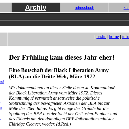
Archiv
adressbuch
ka
|
nadir
|
home
|
inha
Der Frühling kam dieses Jahr eher!
Eine Botschaft der Black Liberation Army
n
(BLA) an die Dritte Welt, März 1972
und
Wir dokumentieren an dieser Stelle das erste Kommuniqué
der Black Liberation Army vom März 1972. Dieses
Kommuniqué vermittelt ansatzweise die politische
e
Stoßrichtung der bewaffneten Aktionen der BLA bis zur
en
Mitte der 70er Jahre. Es gibt einige der Gründe für die
Spaltung der BPP aus der Sicht der Ostküsten-Panther und
e
des Flügels um den damaligen BPP-Informationsminister,
Eldridge Cleaver, wieder. (d.Red.)