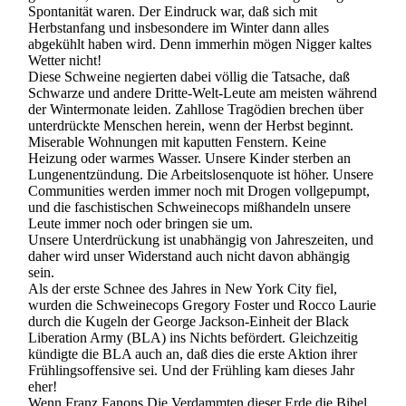
Spontanität waren. Der Eindruck war, daß sich mit
Herbstanfang und insbesondere im Winter dann alles
abgekühlt haben wird. Denn immerhin mögen Nigger kaltes
Wetter nicht!
Diese Schweine negierten dabei völlig die Tatsache, daß
Schwarze und andere Dritte-Welt-Leute am meisten während
der Wintermonate leiden. Zahllose Tragödien brechen über
unterdrückte Menschen herein, wenn der Herbst beginnt.
Miserable Wohnungen mit kaputten Fenstern. Keine
Heizung oder warmes Wasser. Unsere Kinder sterben an
Lungenentzündung. Die Arbeitslosenquote ist höher. Unsere
Communities werden immer noch mit Drogen vollgepumpt,
und die faschistischen Schweinecops mißhandeln unsere
Leute immer noch oder bringen sie um.
Unsere Unterdrückung ist unabhängig von Jahreszeiten, und
daher wird unser Widerstand auch nicht davon abhängig
sein.
Als der erste Schnee des Jahres in New York City fiel,
wurden die Schweinecops Gregory Foster und Rocco Laurie
durch die Kugeln der George Jackson-Einheit der Black
Liberation Army (BLA) ins Nichts befördert. Gleichzeitig
kündigte die BLA auch an, daß dies die erste Aktion ihrer
Frühlingsoffensive sei. Und der Frühling kam dieses Jahr
eher!
Wenn Franz Fanons Die Verdammten dieser Erde die Bibel