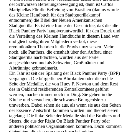
der Schwarzen Befreiungsbewegung ist, dann ist Carlos
Marighellas Für die Befreiung von Brasilien (daraus wurde
das Kleine Handbuch für den Stadtguerillakampf
entnommen) die Bibel der Neuen Amerikanischen
Stadtguerilla. Es ist eine Ironie der Geschichte, daß die alte
Black Panther Party hauptverantwortlich für den Druck und
die Verteilung des Kleinen Handbuchs in diesem Land war
und gleichzeitig ihren Mitgliedern verbot, diese
revolutionären Theorien in die Praxis umzusetzen. Mehr
noch, alle Panthers, die ernsthaft über den Aufbau einer
Stadtguerilla nachdachten, wurden aus der Partei
ausgeschlossen und als Schweine, Großmäuler und
Abtrünnige gebrandmarkt.
Ein Jahr ist seit der Spaltung der Black Panther Party (BPP)
vergangen. Die bürgerlichen Bürokraten oder die rechte
Seite der Medaille, die von Huey P. Newton und dem Rest
des in Oakland residierenden Zentralkomitees geführt
werden, machen immer noch ihr Ding: Sie gehen in die
Kirche und versuchen, die schwarze Bourgeoisie zu
umwerben. Dabei sehen sie aus, als wenn sie aus den Seiten
der Essence-Zeitschrift kommen würden und theoretisieren
tagelang. Die linke Seite der Medaille sind die Brothers und
Sisters, die aus der Right On Black Panther Party oder
anderen politischen Organisationen kommen. Dazu kommen
diejenigen, die sich von der schwachsinnigen