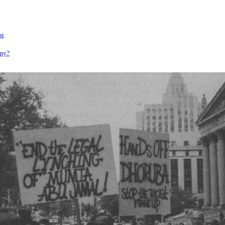
st
rmy?