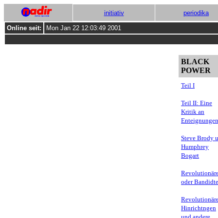
initiativ
periodika
Online seit:
Mon Jan 22 12:03:49 2001
BLACK
POWER
Teil I
Teil II: Eine
Kritik an
Enteignunge
Steve Brody 
Humphrey
Bogart
Revolutionär
oder Bandidt
Revolutionär
Hinrichtngen
und andere