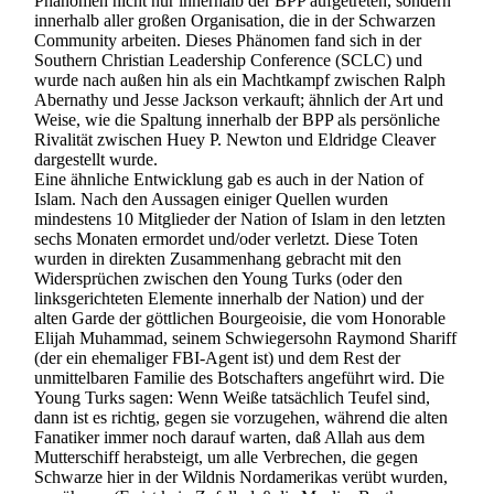
Phänomen nicht nur innerhalb der BPP aufgetreten, sondern
innerhalb aller großen Organisation, die in der Schwarzen
Community arbeiten. Dieses Phänomen fand sich in der
Southern Christian Leadership Conference (SCLC) und
wurde nach außen hin als ein Machtkampf zwischen Ralph
Abernathy und Jesse Jackson verkauft; ähnlich der Art und
Weise, wie die Spaltung innerhalb der BPP als persönliche
Rivalität zwischen Huey P. Newton und Eldridge Cleaver
dargestellt wurde.
Eine ähnliche Entwicklung gab es auch in der Nation of
Islam. Nach den Aussagen einiger Quellen wurden
mindestens 10 Mitglieder der Nation of Islam in den letzten
sechs Monaten ermordet und/oder verletzt. Diese Toten
wurden in direkten Zusammenhang gebracht mit den
Widersprüchen zwischen den Young Turks (oder den
linksgerichteten Elemente innerhalb der Nation) und der
alten Garde der göttlichen Bourgeoisie, die vom Honorable
Elijah Muhammad, seinem Schwiegersohn Raymond Shariff
(der ein ehemaliger FBI-Agent ist) und dem Rest der
unmittelbaren Familie des Botschafters angeführt wird. Die
Young Turks sagen: Wenn Weiße tatsächlich Teufel sind,
dann ist es richtig, gegen sie vorzugehen, während die alten
Fanatiker immer noch darauf warten, daß Allah aus dem
Mutterschiff herabsteigt, um alle Verbrechen, die gegen
Schwarze hier in der Wildnis Nordamerikas verübt wurden,