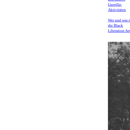
Guerilla-
Aktivitäten
Wer und was i
die Black
Liberation A