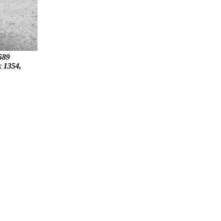
589
x 1354,