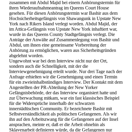
zusammen mit Abdul Majid bei einem Anhörungstermin für
ihren Wiederaufnahmeantrag im Queens Court House
gesehen. Für diesen Anhörungstermin war Bashir aus dem
Hochsicherheitsgefängnis von Shawangunk in Upstate New
York nach Rikers Island verlegt worden. Abdul Majid, der
im Attica-Gefängnis von Upstate New York inhaftiert war,
wurde in das Queens County Stadtgefängnis verlegt. Die
Anträge der Anwälte auf Zusammenlegung von Bashir und
Abdul, um ihnen eine gemeinsame Vorbereitung der
Anhörung zu ermöglichen, waren aus Sicherheitsgründen
abgelehnt worden.
Ungewohnt war bei dem Interview nicht nur der Ort,
sondern auch die Schnelligkeit, mit der die
Interviewgenehmigung erteilt wurde. Nur drei Tage nach der
Anfrage erhielten wir die Genehmigung und einen Termin
für ein zweieinhalbstündiges Interview. Der Kontakt mit dem
Angestellten der PR-Abteilung der New Yorker
Gefängnisbehörde, der das Interview organisiert hatte und
zur Überwachung mitkam, war ein fast klassisches Beispiel
für die Widersprüche innerhalb der schwarzen
innerstädtischen Community. Er bezeichnete Bashir mit
Selbstverständlichkeit als politischen Gefangenen. Als wir
ihn auf den Arbeitszwang für die Gefangenen auf der Insel
ansprachen, meinte er, daß er die Arbeit ohnehin als
Sklavenarbeit definieren würde, da die Gefangenen nur