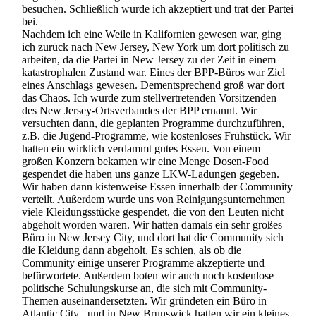
besuchen. Schließlich wurde ich akzeptiert und trat der Partei
bei.
Nachdem ich eine Weile in Kalifornien gewesen war, ging
ich zurück nach New Jersey, New York um dort politisch zu
arbeiten, da die Partei in New Jersey zu der Zeit in einem
katastrophalen Zustand war. Eines der BPP-Büros war Ziel
eines Anschlags gewesen. Dementsprechend groß war dort
das Chaos. Ich wurde zum stellvertretenden Vorsitzenden
des New Jersey-Ortsverbandes der BPP ernannt. Wir
versuchten dann, die geplanten Programme durchzuführen,
z.B. die Jugend-Programme, wie kostenloses Frühstück. Wir
hatten ein wirklich verdammt gutes Essen. Von einem
großen Konzern bekamen wir eine Menge Dosen-Food
gespendet die haben uns ganze LKW-Ladungen gegeben.
Wir haben dann kistenweise Essen innerhalb der Community
verteilt. Außerdem wurde uns von Reinigungsunternehmen
viele Kleidungsstücke gespendet, die von den Leuten nicht
abgeholt worden waren. Wir hatten damals ein sehr großes
Büro in New Jersey City, und dort hat die Community sich
die Kleidung dann abgeholt. Es schien, als ob die
Community einige unserer Programme akzeptierte und
befürwortete. Außerdem boten wir auch noch kostenlose
politische Schulungskurse an, die sich mit Community-
Themen auseinandersetzten. Wir gründeten ein Büro in
Atlantic City , und in New Brunswick hatten wir ein kleines