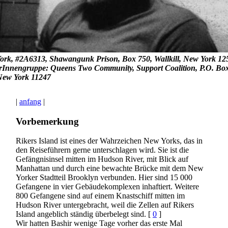
York, #2A6313, Shawangunk Prison, Box 750, Wallkill, New York 12
erInnengruppe: Queens Two Community, Support Coalition, P.O. Bo
New York 11247
|
anfang
|
Vorbemerkung
Rikers Island ist eines der Wahrzeichen New Yorks, das in
den Reiseführern gerne unterschlagen wird. Sie ist die
Gefängnisinsel mitten im Hudson River, mit Blick auf
Manhattan und durch eine bewachte Brücke mit dem New
Yorker Stadtteil Brooklyn verbunden. Hier sind 15 000
Gefangene in vier Gebäudekomplexen inhaftiert. Weitere
800 Gefangene sind auf einem Knastschiff mitten im
Hudson River untergebracht, weil die Zellen auf Rikers
Island angeblich ständig überbelegt sind. [
0
]
Wir hatten Bashir wenige Tage vorher das erste Mal