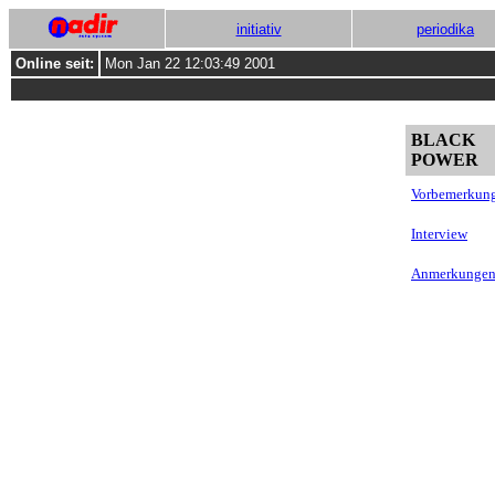
initiativ
periodika
Online seit:
Mon Jan 22 12:03:49 2001
BLACK
POWER
Vorbemerkun
Interview
Anmerkunge