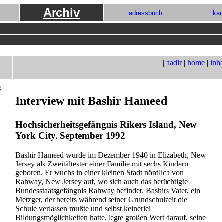
Archiv
adressbuch
ka
|
nadir
|
home
|
inha
g
Interview mit Bashir Hameed
n
Hochsicherheitsgefängnis Rikers Island, New
York City, September 1992
Bashir Hameed wurde im Dezember 1940 in Elizabeth, New
Jersey als Zweitältester einer Familie mit sechs Kindern
geboren. Er wuchs in einer kleinen Stadt nördlich von
Rahway, New Jersey auf, wo sich auch das berüchtigte
Bundesstaatsgefängnis Rahway befindet. Bashirs Vater, ein
Metzger, der bereits während seiner Grundschulzeit die
Schule verlassen mußte und selbst keinerlei
Bildungsmöglichkeiten hatte, legte großen Wert darauf, seine