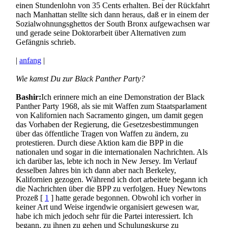
einen Stundenlohn von 35 Cents erhalten. Bei der Rückfahrt
nach Manhattan stellte sich dann heraus, daß er in einem der
Sozialwohnungsghettos der South Bronx aufgewachsen war
und gerade seine Doktorarbeit über Alternativen zum
Gefängnis schrieb.
|
anfang
|
Wie kamst Du zur Black Panther Party?
Bashir:
Ich erinnere mich an eine Demonstration der Black
Panther Party 1968, als sie mit Waffen zum Staatsparlament
von Kalifornien nach Sacramento gingen, um damit gegen
das Vorhaben der Regierung, die Gesetzesbestimmungen
über das öffentliche Tragen von Waffen zu ändern, zu
protestieren. Durch diese Aktion kam die BPP in die
nationalen und sogar in die internationalen Nachrichten. Als
ich darüber las, lebte ich noch in New Jersey. Im Verlauf
desselben Jahres bin ich dann aber nach Berkeley,
Kalifornien gezogen. Während ich dort arbeitete begann ich
die Nachrichten über die BPP zu verfolgen. Huey Newtons
Prozeß [
1
] hatte gerade begonnen. Obwohl ich vorher in
keiner Art und Weise irgendwie organisiert gewesen war,
habe ich mich jedoch sehr für die Partei interessiert. Ich
begann, zu ihnen zu gehen und Schulungskurse zu