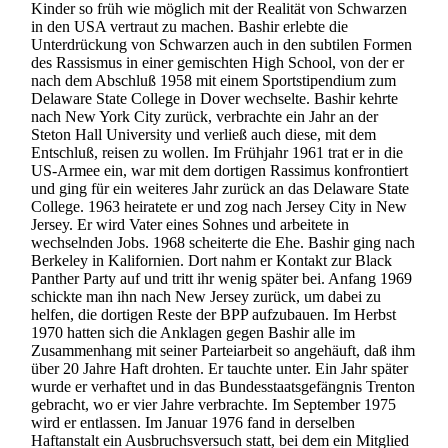
Kinder so früh wie möglich mit der Realität von Schwarzen
in den USA vertraut zu machen. Bashir erlebte die
Unterdrückung von Schwarzen auch in den subtilen Formen
des Rassismus in einer gemischten High School, von der er
nach dem Abschluß 1958 mit einem Sportstipendium zum
Delaware State College in Dover wechselte. Bashir kehrte
nach New York City zurück, verbrachte ein Jahr an der
Steton Hall University und verließ auch diese, mit dem
Entschluß, reisen zu wollen. Im Frühjahr 1961 trat er in die
US-Armee ein, war mit dem dortigen Rassimus konfrontiert
und ging für ein weiteres Jahr zurück an das Delaware State
College. 1963 heiratete er und zog nach Jersey City in New
Jersey. Er wird Vater eines Sohnes und arbeitete in
wechselnden Jobs. 1968 scheiterte die Ehe. Bashir ging nach
Berkeley in Kalifornien. Dort nahm er Kontakt zur Black
Panther Party auf und tritt ihr wenig später bei. Anfang 1969
schickte man ihn nach New Jersey zurück, um dabei zu
helfen, die dortigen Reste der BPP aufzubauen. Im Herbst
1970 hatten sich die Anklagen gegen Bashir alle im
Zusammenhang mit seiner Parteiarbeit so angehäuft, daß ihm
über 20 Jahre Haft drohten. Er tauchte unter. Ein Jahr später
wurde er verhaftet und in das Bundesstaatsgefängnis Trenton
gebracht, wo er vier Jahre verbrachte. Im September 1975
wird er entlassen. Im Januar 1976 fand in derselben
Haftanstalt ein Ausbruchsversuch statt, bei dem ein Mitglied