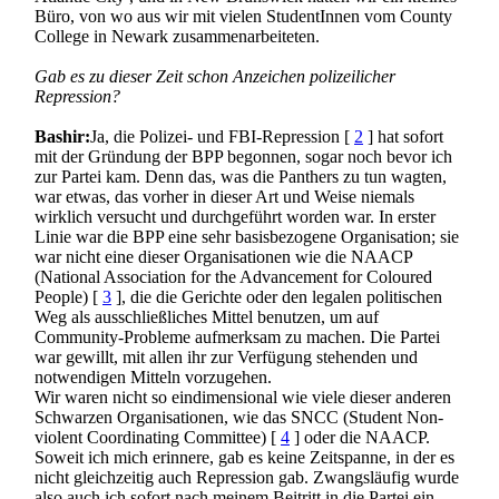
Büro, von wo aus wir mit vielen StudentInnen vom County
College in Newark zusammenarbeiteten.
Gab es zu dieser Zeit schon Anzeichen polizeilicher
Repression?
Bashir:
Ja, die Polizei- und FBI-Repression [
2
] hat sofort
mit der Gründung der BPP begonnen, sogar noch bevor ich
zur Partei kam. Denn das, was die Panthers zu tun wagten,
war etwas, das vorher in dieser Art und Weise niemals
wirklich versucht und durchgeführt worden war. In erster
Linie war die BPP eine sehr basisbezogene Organisation; sie
war nicht eine dieser Organisationen wie die NAACP
(National Association for the Advancement for Coloured
People) [
3
], die die Gerichte oder den legalen politischen
Weg als ausschließliches Mittel benutzen, um auf
Community-Probleme aufmerksam zu machen. Die Partei
war gewillt, mit allen ihr zur Verfügung stehenden und
notwendigen Mitteln vorzugehen.
Wir waren nicht so eindimensional wie viele dieser anderen
Schwarzen Organisationen, wie das SNCC (Student Non-
violent Coordinating Committee) [
4
] oder die NAACP.
Soweit ich mich erinnere, gab es keine Zeitspanne, in der es
nicht gleichzeitig auch Repression gab. Zwangsläufig wurde
also auch ich sofort nach meinem Beitritt in die Partei ein